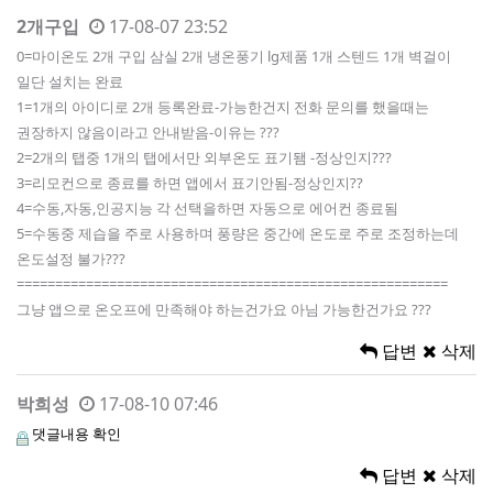
2개구입
17-08-07 23:52
0=마이온도 2개 구입 삼실 2개 냉온풍기 lg제품 1개 스텐드 1개 벽걸이
일단 설치는 완료
1=1개의 아이디로 2개 등록완료-가능한건지 전화 문의를 했을때는
권장하지 않음이라고 안내받음-이유는 ???
2=2개의 탭중 1개의 탭에서만 외부온도 표기됌 -정상인지???
3=리모컨으로 종료를 하면 앱에서 표기안됨-정상인지??
4=수동,자동,인공지능 각 선택을하면 자동으로 에어컨 종료됨
5=수동중 제습을 주로 사용하며 풍량은 중간에 온도로 주로 조정하는데
온도설정 불가???
========================================================
그냥 앱으로 온오프에 만족해야 하는건가요 아님 가능한건가요 ???
답변
삭제
박희성
17-08-10 07:46
댓글내용 확인
답변
삭제