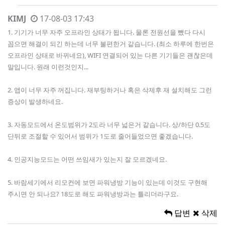
KIMJ
17-08-03 17:43
1. 기기가 너무 자주 오프라인 상태가 됩니다. 물론 전원선을 뺐다 다시
꼽으면 해결이 되긴 하는데 너무 불편한거 같습니다. (최소 하루에 한번은
오프라인 상태로 바뀌네요), WIFI 연결되어 있는 다른 기기들은 괜찮은데
말입니다. 원래 이런것인지...
2. 앱이 너무 자주 꺼집니다. 재부팅하거나 혹은 삭제후 재 설치해도 그런
증상이 발생하네요.
3. 자동모드에서 온도범위가 2도라 너무 넓은거 같습니다. 상/하단 0.5도
단뒤로 조절할 수 있어서 범위가 1도로 줄어들었으면 좋겠습니다.
4. 인공지능모드는 어떤 쓰임새가 있는지 잘 모르겠네요.
5. 바람세기에서 리모컨에 보면 파워냉방 기능이 있는데 이것도 구현해
주시면 안 되나요? 18도로 해도 파워냉방과는 틀리더라구요.
답변
삭제