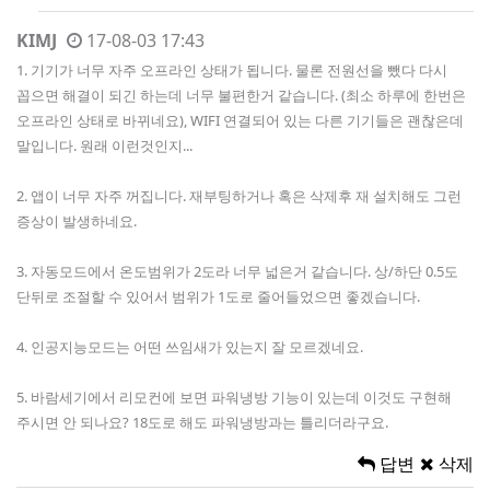
KIMJ
17-08-03 17:43
1. 기기가 너무 자주 오프라인 상태가 됩니다. 물론 전원선을 뺐다 다시
꼽으면 해결이 되긴 하는데 너무 불편한거 같습니다. (최소 하루에 한번은
오프라인 상태로 바뀌네요), WIFI 연결되어 있는 다른 기기들은 괜찮은데
말입니다. 원래 이런것인지...
2. 앱이 너무 자주 꺼집니다. 재부팅하거나 혹은 삭제후 재 설치해도 그런
증상이 발생하네요.
3. 자동모드에서 온도범위가 2도라 너무 넓은거 같습니다. 상/하단 0.5도
단뒤로 조절할 수 있어서 범위가 1도로 줄어들었으면 좋겠습니다.
4. 인공지능모드는 어떤 쓰임새가 있는지 잘 모르겠네요.
5. 바람세기에서 리모컨에 보면 파워냉방 기능이 있는데 이것도 구현해
주시면 안 되나요? 18도로 해도 파워냉방과는 틀리더라구요.
답변
삭제