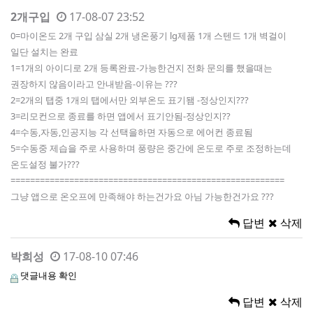
2개구입
17-08-07 23:52
0=마이온도 2개 구입 삼실 2개 냉온풍기 lg제품 1개 스텐드 1개 벽걸이
일단 설치는 완료
1=1개의 아이디로 2개 등록완료-가능한건지 전화 문의를 했을때는
권장하지 않음이라고 안내받음-이유는 ???
2=2개의 탭중 1개의 탭에서만 외부온도 표기됌 -정상인지???
3=리모컨으로 종료를 하면 앱에서 표기안됨-정상인지??
4=수동,자동,인공지능 각 선택을하면 자동으로 에어컨 종료됨
5=수동중 제습을 주로 사용하며 풍량은 중간에 온도로 주로 조정하는데
온도설정 불가???
========================================================
그냥 앱으로 온오프에 만족해야 하는건가요 아님 가능한건가요 ???
답변
삭제
박희성
17-08-10 07:46
댓글내용 확인
답변
삭제