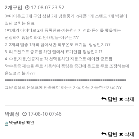
2개구입
17-08-07 23:52
0=마이온도 2개 구입 삼실 2개 냉온풍기 lg제품 1개 스텐드 1개 벽걸이
일단 설치는 완료
1=1개의 아이디로 2개 등록완료-가능한건지 전화 문의를 했을때는
권장하지 않음이라고 안내받음-이유는 ???
2=2개의 탭중 1개의 탭에서만 외부온도 표기됌 -정상인지???
3=리모컨으로 종료를 하면 앱에서 표기안됨-정상인지??
4=수동,자동,인공지능 각 선택을하면 자동으로 에어컨 종료됨
5=수동중 제습을 주로 사용하며 풍량은 중간에 온도로 주로 조정하는데
온도설정 불가???
========================================================
그냥 앱으로 온오프에 만족해야 하는건가요 아님 가능한건가요 ???
답변
삭제
박희성
17-08-10 07:46
댓글내용 확인
답변
삭제