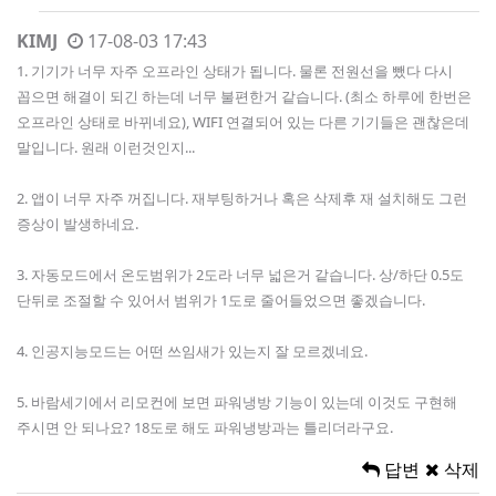
KIMJ
17-08-03 17:43
1. 기기가 너무 자주 오프라인 상태가 됩니다. 물론 전원선을 뺐다 다시
꼽으면 해결이 되긴 하는데 너무 불편한거 같습니다. (최소 하루에 한번은
오프라인 상태로 바뀌네요), WIFI 연결되어 있는 다른 기기들은 괜찮은데
말입니다. 원래 이런것인지...
2. 앱이 너무 자주 꺼집니다. 재부팅하거나 혹은 삭제후 재 설치해도 그런
증상이 발생하네요.
3. 자동모드에서 온도범위가 2도라 너무 넓은거 같습니다. 상/하단 0.5도
단뒤로 조절할 수 있어서 범위가 1도로 줄어들었으면 좋겠습니다.
4. 인공지능모드는 어떤 쓰임새가 있는지 잘 모르겠네요.
5. 바람세기에서 리모컨에 보면 파워냉방 기능이 있는데 이것도 구현해
주시면 안 되나요? 18도로 해도 파워냉방과는 틀리더라구요.
답변
삭제