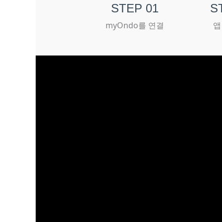
STEP 01
S
myOndo를 연결
앱