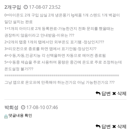
2개구입
17-08-07 23:52
0=마이온도 2개 구입 삼실 2개 냉온풍기 lg제품 1개 스텐드 1개 벽걸이
일단 설치는 완료
1=1개의 아이디로 2개 등록완료-가능한건지 전화 문의를 했을때는
권장하지 않음이라고 안내받음-이유는 ???
2=2개의 탭중 1개의 탭에서만 외부온도 표기됌 -정상인지???
3=리모컨으로 종료를 하면 앱에서 표기안됨-정상인지??
4=수동,자동,인공지능 각 선택을하면 자동으로 에어컨 종료됨
5=수동중 제습을 주로 사용하며 풍량은 중간에 온도로 주로 조정하는데
온도설정 불가???
========================================================
그냥 앱으로 온오프에 만족해야 하는건가요 아님 가능한건가요 ???
답변
삭제
박희성
17-08-10 07:46
댓글내용 확인
답변
삭제