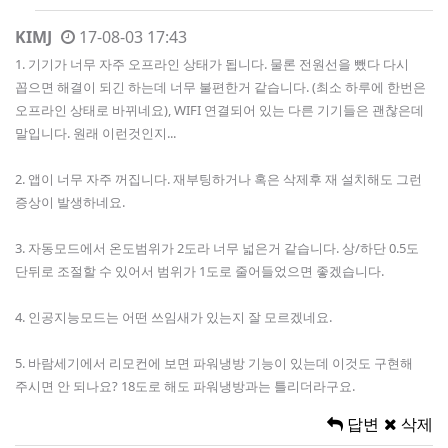
KIMJ
17-08-03 17:43
1. 기기가 너무 자주 오프라인 상태가 됩니다. 물론 전원선을 뺐다 다시
꼽으면 해결이 되긴 하는데 너무 불편한거 같습니다. (최소 하루에 한번은
오프라인 상태로 바뀌네요), WIFI 연결되어 있는 다른 기기들은 괜찮은데
말입니다. 원래 이런것인지...
2. 앱이 너무 자주 꺼집니다. 재부팅하거나 혹은 삭제후 재 설치해도 그런
증상이 발생하네요.
3. 자동모드에서 온도범위가 2도라 너무 넓은거 같습니다. 상/하단 0.5도
단뒤로 조절할 수 있어서 범위가 1도로 줄어들었으면 좋겠습니다.
4. 인공지능모드는 어떤 쓰임새가 있는지 잘 모르겠네요.
5. 바람세기에서 리모컨에 보면 파워냉방 기능이 있는데 이것도 구현해
주시면 안 되나요? 18도로 해도 파워냉방과는 틀리더라구요.
답변
삭제