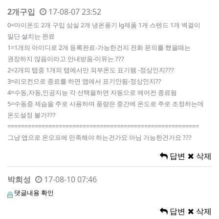
2개구입
17-08-07 23:52
0=마이온도 2개 구입 삼실 2개 냉온풍기 lg제품 1개 스텐드 1개 벽걸이
일단 설치는 완료
1=1개의 아이디로 2개 등록완료-가능한건지 전화 문의를 했을때는
권장하지 않음이라고 안내받음-이유는 ???
2=2개의 탭중 1개의 탭에서만 외부온도 표기됌 -정상인지???
3=리모컨으로 종료를 하면 앱에서 표기안됨-정상인지??
4=수동,자동,인공지능 각 선택을하면 자동으로 에어컨 종료됨
5=수동중 제습을 주로 사용하며 풍량은 중간에 온도로 주로 조정하는데
온도설정 불가???
========================================================
그냥 앱으로 온오프에 만족해야 하는건가요 아님 가능한건가요 ???
답변
삭제
박희성
17-08-10 07:46
댓글내용 확인
답변
삭제