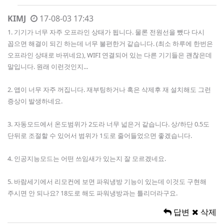
KIMJ
17-08-03 17:43
1. 기기가 너무 자주 오프라인 상태가 됩니다. 물론 전원선을 뺐다 다시
꼽으면 해결이 되긴 하는데 너무 불편한거 같습니다. (최소 하루에 한번은
오프라인 상태로 바뀌네요), WIFI 연결되어 있는 다른 기기들은 괜찮은데
말입니다. 원래 이런것인지...
2. 앱이 너무 자주 꺼집니다. 재부팅하거나 혹은 삭제후 재 설치해도 그런
증상이 발생하네요.
3. 자동모드에서 온도범위가 2도라 너무 넓은거 같습니다. 상/하단 0.5도
단뒤로 조절할 수 있어서 범위가 1도로 줄어들었으면 좋겠습니다.
4. 인공지능모드는 어떤 쓰임새가 있는지 잘 모르겠네요.
5. 바람세기에서 리모컨에 보면 파워냉방 기능이 있는데 이것도 구현해
주시면 안 되나요? 18도로 해도 파워냉방과는 틀리더라구요.
답변
삭제