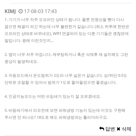
KIMJ
17-08-03 17:43
1. 기기가 너무 자주 오프라인 상태가 됩니다. 물론 전원선을 뺐다 다시
꼽으면 해결이 되긴 하는데 너무 불편한거 같습니다. (최소 하루에 한번은
오프라인 상태로 바뀌네요), WIFI 연결되어 있는 다른 기기들은 괜찮은데
말입니다. 원래 이런것인지...
2. 앱이 너무 자주 꺼집니다. 재부팅하거나 혹은 삭제후 재 설치해도 그런
증상이 발생하네요.
3. 자동모드에서 온도범위가 2도라 너무 넓은거 같습니다. 상/하단 0.5도
단뒤로 조절할 수 있어서 범위가 1도로 줄어들었으면 좋겠습니다.
4. 인공지능모드는 어떤 쓰임새가 있는지 잘 모르겠네요.
5. 바람세기에서 리모컨에 보면 파워냉방 기능이 있는데 이것도 구현해
주시면 안 되나요? 18도로 해도 파워냉방과는 틀리더라구요.
답변
삭제