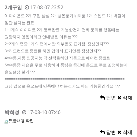
2개구입
17-08-07 23:52
0=마이온도 2개 구입 삼실 2개 냉온풍기 lg제품 1개 스텐드 1개 벽걸이
일단 설치는 완료
1=1개의 아이디로 2개 등록완료-가능한건지 전화 문의를 했을때는
권장하지 않음이라고 안내받음-이유는 ???
2=2개의 탭중 1개의 탭에서만 외부온도 표기됌 -정상인지???
3=리모컨으로 종료를 하면 앱에서 표기안됨-정상인지??
4=수동,자동,인공지능 각 선택을하면 자동으로 에어컨 종료됨
5=수동중 제습을 주로 사용하며 풍량은 중간에 온도로 주로 조정하는데
온도설정 불가???
========================================================
그냥 앱으로 온오프에 만족해야 하는건가요 아님 가능한건가요 ???
답변
삭제
박희성
17-08-10 07:46
댓글내용 확인
답변
삭제