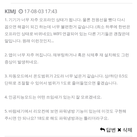
KIMJ
17-08-03 17:43
1. 기기가 너무 자주 오프라인 상태가 됩니다. 물론 전원선을 뺐다 다시
꼽으면 해결이 되긴 하는데 너무 불편한거 같습니다. (최소 하루에 한번은
오프라인 상태로 바뀌네요), WIFI 연결되어 있는 다른 기기들은 괜찮은데
말입니다. 원래 이런것인지...
2. 앱이 너무 자주 꺼집니다. 재부팅하거나 혹은 삭제후 재 설치해도 그런
증상이 발생하네요.
3. 자동모드에서 온도범위가 2도라 너무 넓은거 같습니다. 상/하단 0.5도
단뒤로 조절할 수 있어서 범위가 1도로 줄어들었으면 좋겠습니다.
4. 인공지능모드는 어떤 쓰임새가 있는지 잘 모르겠네요.
5. 바람세기에서 리모컨에 보면 파워냉방 기능이 있는데 이것도 구현해
주시면 안 되나요? 18도로 해도 파워냉방과는 틀리더라구요.
답변
삭제