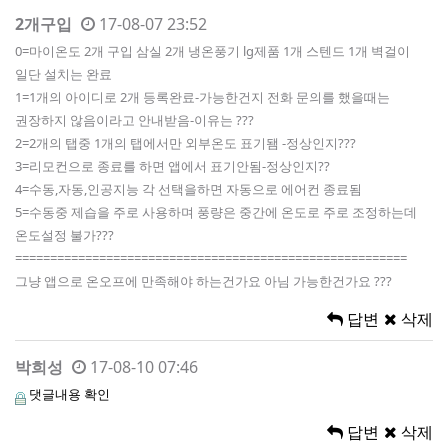
2개구입
17-08-07 23:52
0=마이온도 2개 구입 삼실 2개 냉온풍기 lg제품 1개 스텐드 1개 벽걸이
일단 설치는 완료
1=1개의 아이디로 2개 등록완료-가능한건지 전화 문의를 했을때는
권장하지 않음이라고 안내받음-이유는 ???
2=2개의 탭중 1개의 탭에서만 외부온도 표기됌 -정상인지???
3=리모컨으로 종료를 하면 앱에서 표기안됨-정상인지??
4=수동,자동,인공지능 각 선택을하면 자동으로 에어컨 종료됨
5=수동중 제습을 주로 사용하며 풍량은 중간에 온도로 주로 조정하는데
온도설정 불가???
========================================================
그냥 앱으로 온오프에 만족해야 하는건가요 아님 가능한건가요 ???
답변
삭제
박희성
17-08-10 07:46
댓글내용 확인
답변
삭제