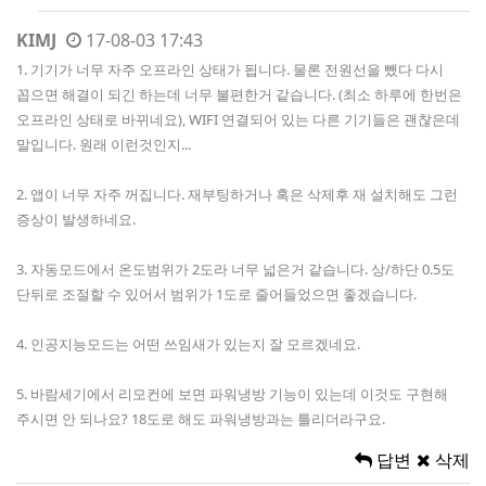
KIMJ
17-08-03 17:43
1. 기기가 너무 자주 오프라인 상태가 됩니다. 물론 전원선을 뺐다 다시
꼽으면 해결이 되긴 하는데 너무 불편한거 같습니다. (최소 하루에 한번은
오프라인 상태로 바뀌네요), WIFI 연결되어 있는 다른 기기들은 괜찮은데
말입니다. 원래 이런것인지...
2. 앱이 너무 자주 꺼집니다. 재부팅하거나 혹은 삭제후 재 설치해도 그런
증상이 발생하네요.
3. 자동모드에서 온도범위가 2도라 너무 넓은거 같습니다. 상/하단 0.5도
단뒤로 조절할 수 있어서 범위가 1도로 줄어들었으면 좋겠습니다.
4. 인공지능모드는 어떤 쓰임새가 있는지 잘 모르겠네요.
5. 바람세기에서 리모컨에 보면 파워냉방 기능이 있는데 이것도 구현해
주시면 안 되나요? 18도로 해도 파워냉방과는 틀리더라구요.
답변
삭제