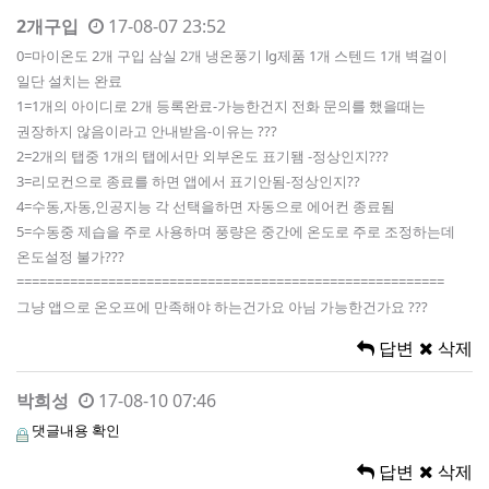
2개구입
17-08-07 23:52
0=마이온도 2개 구입 삼실 2개 냉온풍기 lg제품 1개 스텐드 1개 벽걸이
일단 설치는 완료
1=1개의 아이디로 2개 등록완료-가능한건지 전화 문의를 했을때는
권장하지 않음이라고 안내받음-이유는 ???
2=2개의 탭중 1개의 탭에서만 외부온도 표기됌 -정상인지???
3=리모컨으로 종료를 하면 앱에서 표기안됨-정상인지??
4=수동,자동,인공지능 각 선택을하면 자동으로 에어컨 종료됨
5=수동중 제습을 주로 사용하며 풍량은 중간에 온도로 주로 조정하는데
온도설정 불가???
========================================================
그냥 앱으로 온오프에 만족해야 하는건가요 아님 가능한건가요 ???
답변
삭제
박희성
17-08-10 07:46
댓글내용 확인
답변
삭제