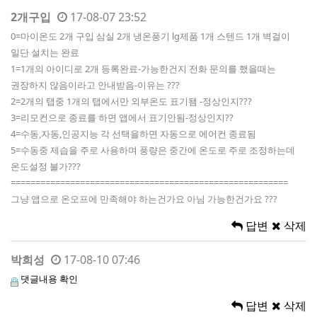
2개구입
17-08-07 23:52
0=마이온도 2개 구입 삼실 2개 냉온풍기 lg제품 1개 스텐드 1개 벽걸이
일단 설치는 완료
1=1개의 아이디로 2개 등록완료-가능한건지 전화 문의를 했을때는
권장하지 않음이라고 안내받음-이유는 ???
2=2개의 탭중 1개의 탭에서만 외부온도 표기됌 -정상인지???
3=리모컨으로 종료를 하면 앱에서 표기안됨-정상인지??
4=수동,자동,인공지능 각 선택을하면 자동으로 에어컨 종료됨
5=수동중 제습을 주로 사용하며 풍량은 중간에 온도로 주로 조정하는데
온도설정 불가???
========================================================
그냥 앱으로 온오프에 만족해야 하는건가요 아님 가능한건가요 ???
답변
삭제
박희성
17-08-10 07:46
댓글내용 확인
답변
삭제