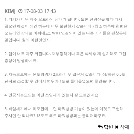
KIMJ
17-08-03 17:43
1. 기기가 너무 자주 오프라인 상태가 됩니다. 물론 전원선을 뺐다 다시
꼽으면 해결이 되긴 하는데 너무 불편한거 같습니다. (최소 하루에 한번은
오프라인 상태로 바뀌네요), WIFI 연결되어 있는 다른 기기들은 괜찮은데
말입니다. 원래 이런것인지...
2. 앱이 너무 자주 꺼집니다. 재부팅하거나 혹은 삭제후 재 설치해도 그런
증상이 발생하네요.
3. 자동모드에서 온도범위가 2도라 너무 넓은거 같습니다. 상/하단 0.5도
단뒤로 조절할 수 있어서 범위가 1도로 줄어들었으면 좋겠습니다.
4. 인공지능모드는 어떤 쓰임새가 있는지 잘 모르겠네요.
5. 바람세기에서 리모컨에 보면 파워냉방 기능이 있는데 이것도 구현해
주시면 안 되나요? 18도로 해도 파워냉방과는 틀리더라구요.
답변
삭제