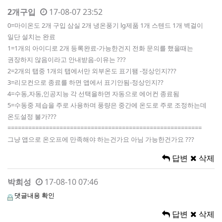
2개구입
17-08-07 23:52
0=마이온도 2개 구입 삼실 2개 냉온풍기 lg제품 1개 스텐드 1개 벽걸이
일단 설치는 완료
1=1개의 아이디로 2개 등록완료-가능한건지 전화 문의를 했을때는
권장하지 않음이라고 안내받음-이유는 ???
2=2개의 탭중 1개의 탭에서만 외부온도 표기됌 -정상인지???
3=리모컨으로 종료를 하면 앱에서 표기안됨-정상인지??
4=수동,자동,인공지능 각 선택을하면 자동으로 에어컨 종료됨
5=수동중 제습을 주로 사용하며 풍량은 중간에 온도로 주로 조정하는데
온도설정 불가???
========================================================
그냥 앱으로 온오프에 만족해야 하는건가요 아님 가능한건가요 ???
답변
삭제
박희성
17-08-10 07:46
댓글내용 확인
답변
삭제