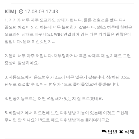
KIMJ
17-08-03 17:43
1. 기기가 너무 자주 오프라인 상태가 됩니다. 물론 전원선을 뺐다 다시
꼽으면 해결이 되긴 하는데 너무 불편한거 같습니다. (최소 하루에 한번은
오프라인 상태로 바뀌네요), WIFI 연결되어 있는 다른 기기들은 괜찮은데
말입니다. 원래 이런것인지...
2. 앱이 너무 자주 꺼집니다. 재부팅하거나 혹은 삭제후 재 설치해도 그런
증상이 발생하네요.
3. 자동모드에서 온도범위가 2도라 너무 넓은거 같습니다. 상/하단 0.5도
단뒤로 조절할 수 있어서 범위가 1도로 줄어들었으면 좋겠습니다.
4. 인공지능모드는 어떤 쓰임새가 있는지 잘 모르겠네요.
5. 바람세기에서 리모컨에 보면 파워냉방 기능이 있는데 이것도 구현해
주시면 안 되나요? 18도로 해도 파워냉방과는 틀리더라구요.
답변
삭제