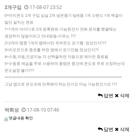
2개구입
17-08-07 23:52
0=마이온도 2개 구입 삼실 2개 냉온풍기 lg제품 1개 스텐드 1개 벽걸이
일단 설치는 완료
1=1개의 아이디로 2개 등록완료-가능한건지 전화 문의를 했을때는
권장하지 않음이라고 안내받음-이유는 ???
2=2개의 탭중 1개의 탭에서만 외부온도 표기됌 -정상인지???
3=리모컨으로 종료를 하면 앱에서 표기안됨-정상인지??
4=수동,자동,인공지능 각 선택을하면 자동으로 에어컨 종료됨
5=수동중 제습을 주로 사용하며 풍량은 중간에 온도로 주로 조정하는데
온도설정 불가???
========================================================
그냥 앱으로 온오프에 만족해야 하는건가요 아님 가능한건가요 ???
답변
삭제
박희성
17-08-10 07:46
댓글내용 확인
답변
삭제