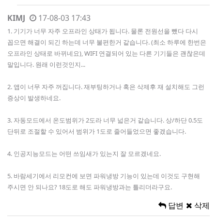
KIMJ
17-08-03 17:43
1. 기기가 너무 자주 오프라인 상태가 됩니다. 물론 전원선을 뺐다 다시
꼽으면 해결이 되긴 하는데 너무 불편한거 같습니다. (최소 하루에 한번은
오프라인 상태로 바뀌네요), WIFI 연결되어 있는 다른 기기들은 괜찮은데
말입니다. 원래 이런것인지...
2. 앱이 너무 자주 꺼집니다. 재부팅하거나 혹은 삭제후 재 설치해도 그런
증상이 발생하네요.
3. 자동모드에서 온도범위가 2도라 너무 넓은거 같습니다. 상/하단 0.5도
단뒤로 조절할 수 있어서 범위가 1도로 줄어들었으면 좋겠습니다.
4. 인공지능모드는 어떤 쓰임새가 있는지 잘 모르겠네요.
5. 바람세기에서 리모컨에 보면 파워냉방 기능이 있는데 이것도 구현해
주시면 안 되나요? 18도로 해도 파워냉방과는 틀리더라구요.
답변
삭제