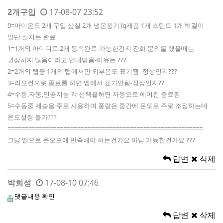
2개구입
17-08-07 23:52
0=마이온도 2개 구입 삼실 2개 냉온풍기 lg제품 1개 스텐드 1개 벽걸이
일단 설치는 완료
1=1개의 아이디로 2개 등록완료-가능한건지 전화 문의를 했을때는
권장하지 않음이라고 안내받음-이유는 ???
2=2개의 탭중 1개의 탭에서만 외부온도 표기됌 -정상인지???
3=리모컨으로 종료를 하면 앱에서 표기안됨-정상인지??
4=수동,자동,인공지능 각 선택을하면 자동으로 에어컨 종료됨
5=수동중 제습을 주로 사용하며 풍량은 중간에 온도로 주로 조정하는데
온도설정 불가???
========================================================
그냥 앱으로 온오프에 만족해야 하는건가요 아님 가능한건가요 ???
답변
삭제
박희성
17-08-10 07:46
댓글내용 확인
답변
삭제