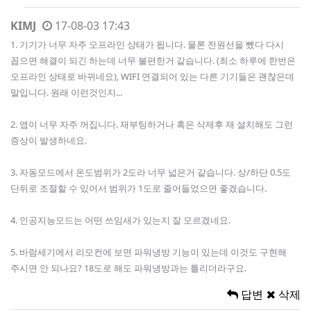
KIMJ
17-08-03 17:43
1. 기기가 너무 자주 오프라인 상태가 됩니다. 물론 전원선을 뺐다 다시
꼽으면 해결이 되긴 하는데 너무 불편한거 같습니다. (최소 하루에 한번은
오프라인 상태로 바뀌네요), WIFI 연결되어 있는 다른 기기들은 괜찮은데
말입니다. 원래 이런것인지...
2. 앱이 너무 자주 꺼집니다. 재부팅하거나 혹은 삭제후 재 설치해도 그런
증상이 발생하네요.
3. 자동모드에서 온도범위가 2도라 너무 넓은거 같습니다. 상/하단 0.5도
단뒤로 조절할 수 있어서 범위가 1도로 줄어들었으면 좋겠습니다.
4. 인공지능모드는 어떤 쓰임새가 있는지 잘 모르겠네요.
5. 바람세기에서 리모컨에 보면 파워냉방 기능이 있는데 이것도 구현해
주시면 안 되나요? 18도로 해도 파워냉방과는 틀리더라구요.
답변
삭제