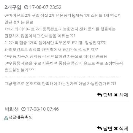
2개구입
17-08-07 23:52
0=마이온도 2개 구입 삼실 2개 냉온풍기 lg제품 1개 스텐드 1개 벽걸이
일단 설치는 완료
1=1개의 아이디로 2개 등록완료-가능한건지 전화 문의를 했을때는
권장하지 않음이라고 안내받음-이유는 ???
2=2개의 탭중 1개의 탭에서만 외부온도 표기됌 -정상인지???
3=리모컨으로 종료를 하면 앱에서 표기안됨-정상인지??
4=수동,자동,인공지능 각 선택을하면 자동으로 에어컨 종료됨
5=수동중 제습을 주로 사용하며 풍량은 중간에 온도로 주로 조정하는데
온도설정 불가???
========================================================
그냥 앱으로 온오프에 만족해야 하는건가요 아님 가능한건가요 ???
답변
삭제
박희성
17-08-10 07:46
댓글내용 확인
답변
삭제