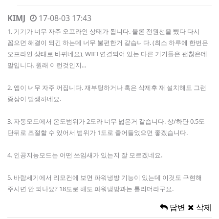
KIMJ
17-08-03 17:43
1. 기기가 너무 자주 오프라인 상태가 됩니다. 물론 전원선을 뺐다 다시
꼽으면 해결이 되긴 하는데 너무 불편한거 같습니다. (최소 하루에 한번은
오프라인 상태로 바뀌네요), WIFI 연결되어 있는 다른 기기들은 괜찮은데
말입니다. 원래 이런것인지...
2. 앱이 너무 자주 꺼집니다. 재부팅하거나 혹은 삭제후 재 설치해도 그런
증상이 발생하네요.
3. 자동모드에서 온도범위가 2도라 너무 넓은거 같습니다. 상/하단 0.5도
단뒤로 조절할 수 있어서 범위가 1도로 줄어들었으면 좋겠습니다.
4. 인공지능모드는 어떤 쓰임새가 있는지 잘 모르겠네요.
5. 바람세기에서 리모컨에 보면 파워냉방 기능이 있는데 이것도 구현해
주시면 안 되나요? 18도로 해도 파워냉방과는 틀리더라구요.
답변
삭제