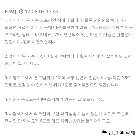
KIMJ
17-08-03 17:43
1. 기기가 너무 자주 오프라인 상태가 됩니다. 물론 전원선을 뺐다 다시
꼽으면 해결이 되긴 하는데 너무 불편한거 같습니다. (최소 하루에 한번은
오프라인 상태로 바뀌네요), WIFI 연결되어 있는 다른 기기들은 괜찮은데
말입니다. 원래 이런것인지...
2. 앱이 너무 자주 꺼집니다. 재부팅하거나 혹은 삭제후 재 설치해도 그런
증상이 발생하네요.
3. 자동모드에서 온도범위가 2도라 너무 넓은거 같습니다. 상/하단 0.5도
단뒤로 조절할 수 있어서 범위가 1도로 줄어들었으면 좋겠습니다.
4. 인공지능모드는 어떤 쓰임새가 있는지 잘 모르겠네요.
5. 바람세기에서 리모컨에 보면 파워냉방 기능이 있는데 이것도 구현해
주시면 안 되나요? 18도로 해도 파워냉방과는 틀리더라구요.
답변
삭제