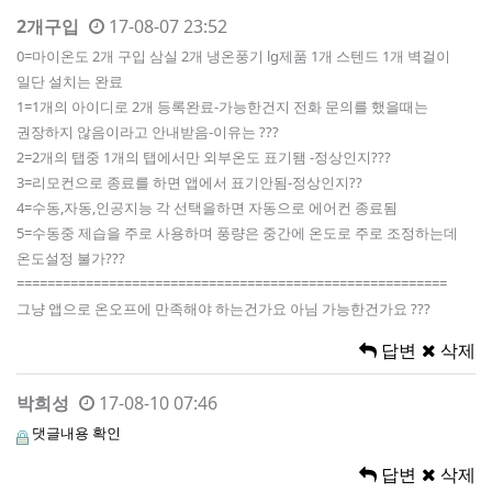
2개구입
17-08-07 23:52
0=마이온도 2개 구입 삼실 2개 냉온풍기 lg제품 1개 스텐드 1개 벽걸이
일단 설치는 완료
1=1개의 아이디로 2개 등록완료-가능한건지 전화 문의를 했을때는
권장하지 않음이라고 안내받음-이유는 ???
2=2개의 탭중 1개의 탭에서만 외부온도 표기됌 -정상인지???
3=리모컨으로 종료를 하면 앱에서 표기안됨-정상인지??
4=수동,자동,인공지능 각 선택을하면 자동으로 에어컨 종료됨
5=수동중 제습을 주로 사용하며 풍량은 중간에 온도로 주로 조정하는데
온도설정 불가???
========================================================
그냥 앱으로 온오프에 만족해야 하는건가요 아님 가능한건가요 ???
답변
삭제
박희성
17-08-10 07:46
댓글내용 확인
답변
삭제