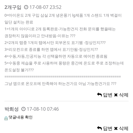
2개구입
17-08-07 23:52
0=마이온도 2개 구입 삼실 2개 냉온풍기 lg제품 1개 스텐드 1개 벽걸이
일단 설치는 완료
1=1개의 아이디로 2개 등록완료-가능한건지 전화 문의를 했을때는
권장하지 않음이라고 안내받음-이유는 ???
2=2개의 탭중 1개의 탭에서만 외부온도 표기됌 -정상인지???
3=리모컨으로 종료를 하면 앱에서 표기안됨-정상인지??
4=수동,자동,인공지능 각 선택을하면 자동으로 에어컨 종료됨
5=수동중 제습을 주로 사용하며 풍량은 중간에 온도로 주로 조정하는데
온도설정 불가???
========================================================
그냥 앱으로 온오프에 만족해야 하는건가요 아님 가능한건가요 ???
답변
삭제
박희성
17-08-10 07:46
댓글내용 확인
답변
삭제