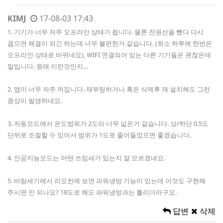
KIMJ
17-08-03 17:43
1. 기기가 너무 자주 오프라인 상태가 됩니다. 물론 전원선을 뺐다 다시
꼽으면 해결이 되긴 하는데 너무 불편한거 같습니다. (최소 하루에 한번은
오프라인 상태로 바뀌네요), WIFI 연결되어 있는 다른 기기들은 괜찮은데
말입니다. 원래 이런것인지...
2. 앱이 너무 자주 꺼집니다. 재부팅하거나 혹은 삭제후 재 설치해도 그런
증상이 발생하네요.
3. 자동모드에서 온도범위가 2도라 너무 넓은거 같습니다. 상/하단 0.5도
단뒤로 조절할 수 있어서 범위가 1도로 줄어들었으면 좋겠습니다.
4. 인공지능모드는 어떤 쓰임새가 있는지 잘 모르겠네요.
5. 바람세기에서 리모컨에 보면 파워냉방 기능이 있는데 이것도 구현해
주시면 안 되나요? 18도로 해도 파워냉방과는 틀리더라구요.
답변
삭제