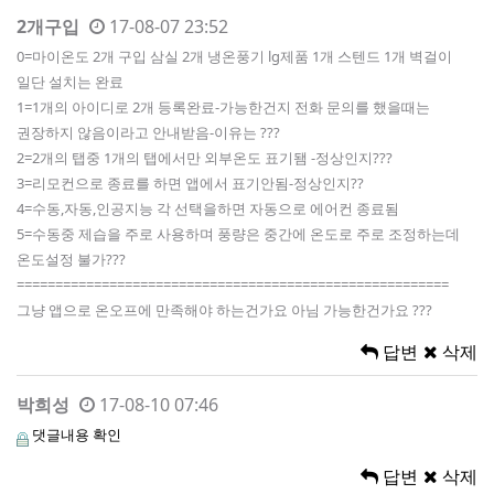
2개구입
17-08-07 23:52
0=마이온도 2개 구입 삼실 2개 냉온풍기 lg제품 1개 스텐드 1개 벽걸이
일단 설치는 완료
1=1개의 아이디로 2개 등록완료-가능한건지 전화 문의를 했을때는
권장하지 않음이라고 안내받음-이유는 ???
2=2개의 탭중 1개의 탭에서만 외부온도 표기됌 -정상인지???
3=리모컨으로 종료를 하면 앱에서 표기안됨-정상인지??
4=수동,자동,인공지능 각 선택을하면 자동으로 에어컨 종료됨
5=수동중 제습을 주로 사용하며 풍량은 중간에 온도로 주로 조정하는데
온도설정 불가???
========================================================
그냥 앱으로 온오프에 만족해야 하는건가요 아님 가능한건가요 ???
답변
삭제
박희성
17-08-10 07:46
댓글내용 확인
답변
삭제