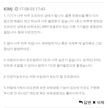
KIMJ
17-08-03 17:43
1. 기기가 너무 자주 오프라인 상태가 됩니다. 물론 전원선을 뺐다 다시
꼽으면 해결이 되긴 하는데 너무 불편한거 같습니다. (최소 하루에 한번은
오프라인 상태로 바뀌네요), WIFI 연결되어 있는 다른 기기들은 괜찮은데
말입니다. 원래 이런것인지...
2. 앱이 너무 자주 꺼집니다. 재부팅하거나 혹은 삭제후 재 설치해도 그런
증상이 발생하네요.
3. 자동모드에서 온도범위가 2도라 너무 넓은거 같습니다. 상/하단 0.5도
단뒤로 조절할 수 있어서 범위가 1도로 줄어들었으면 좋겠습니다.
4. 인공지능모드는 어떤 쓰임새가 있는지 잘 모르겠네요.
5. 바람세기에서 리모컨에 보면 파워냉방 기능이 있는데 이것도 구현해
주시면 안 되나요? 18도로 해도 파워냉방과는 틀리더라구요.
답변
삭제