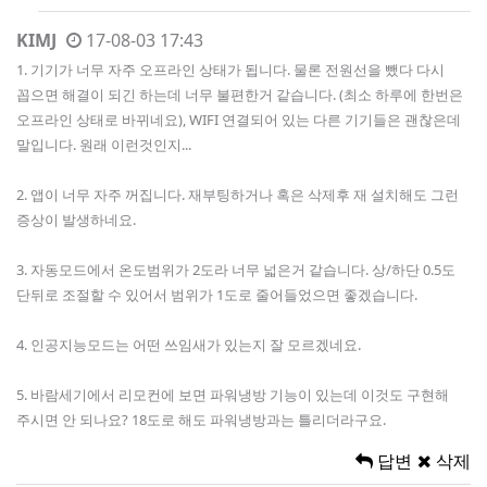
KIMJ
17-08-03 17:43
1. 기기가 너무 자주 오프라인 상태가 됩니다. 물론 전원선을 뺐다 다시
꼽으면 해결이 되긴 하는데 너무 불편한거 같습니다. (최소 하루에 한번은
오프라인 상태로 바뀌네요), WIFI 연결되어 있는 다른 기기들은 괜찮은데
말입니다. 원래 이런것인지...
2. 앱이 너무 자주 꺼집니다. 재부팅하거나 혹은 삭제후 재 설치해도 그런
증상이 발생하네요.
3. 자동모드에서 온도범위가 2도라 너무 넓은거 같습니다. 상/하단 0.5도
단뒤로 조절할 수 있어서 범위가 1도로 줄어들었으면 좋겠습니다.
4. 인공지능모드는 어떤 쓰임새가 있는지 잘 모르겠네요.
5. 바람세기에서 리모컨에 보면 파워냉방 기능이 있는데 이것도 구현해
주시면 안 되나요? 18도로 해도 파워냉방과는 틀리더라구요.
답변
삭제