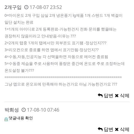
2개구입
17-08-07 23:52
0=마이온도 2개 구입 삼실 2개 냉온풍기 lg제품 1개 스텐드 1개 벽걸이
일단 설치는 완료
1=1개의 아이디로 2개 등록완료-가능한건지 전화 문의를 했을때는
권장하지 않음이라고 안내받음-이유는 ???
2=2개의 탭중 1개의 탭에서만 외부온도 표기됌 -정상인지???
3=리모컨으로 종료를 하면 앱에서 표기안됨-정상인지??
4=수동,자동,인공지능 각 선택을하면 자동으로 에어컨 종료됨
5=수동중 제습을 주로 사용하며 풍량은 중간에 온도로 주로 조정하는데
온도설정 불가???
========================================================
그냥 앱으로 온오프에 만족해야 하는건가요 아님 가능한건가요 ???
답변
삭제
박희성
17-08-10 07:46
댓글내용 확인
답변
삭제