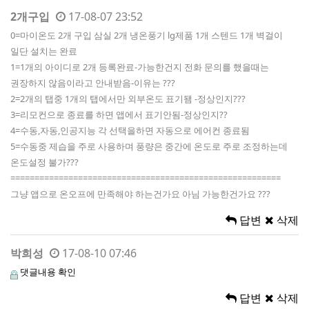
2개구입
17-08-07 23:52
0=마이온도 2개 구입 삼실 2개 냉온풍기 lg제품 1개 스텐드 1개 벽걸이
일단 설치는 완료
1=1개의 아이디로 2개 등록완료-가능한건지 전화 문의를 했을때는
권장하지 않음이라고 안내받음-이유는 ???
2=2개의 탭중 1개의 탭에서만 외부온도 표기됌 -정상인지???
3=리모컨으로 종료를 하면 앱에서 표기안됨-정상인지??
4=수동,자동,인공지능 각 선택을하면 자동으로 에어컨 종료됨
5=수동중 제습을 주로 사용하며 풍량은 중간에 온도로 주로 조정하는데
온도설정 불가???
========================================================
그냥 앱으로 온오프에 만족해야 하는건가요 아님 가능한건가요 ???
답변
삭제
박희성
17-08-10 07:46
댓글내용 확인
답변
삭제