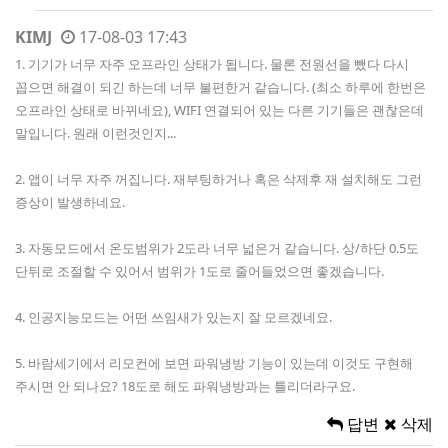
KIMJ
17-08-03 17:43
1. 기기가 너무 자주 오프라인 상태가 됩니다. 물론 전원선을 뺐다 다시
꼽으면 해결이 되긴 하는데 너무 불편한거 같습니다. (최소 하루에 한번은
오프라인 상태로 바뀌네요), WIFI 연결되어 있는 다른 기기들은 괜찮은데
말입니다. 원래 이런것인지...
2. 앱이 너무 자주 꺼집니다. 재부팅하거나 혹은 삭제후 재 설치해도 그런
증상이 발생하네요.
3. 자동모드에서 온도범위가 2도라 너무 넓은거 같습니다. 상/하단 0.5도
단뒤로 조절할 수 있어서 범위가 1도로 줄어들었으면 좋겠습니다.
4. 인공지능모드는 어떤 쓰임새가 있는지 잘 모르겠네요.
5. 바람세기에서 리모컨에 보면 파워냉방 기능이 있는데 이것도 구현해
주시면 안 되나요? 18도로 해도 파워냉방과는 틀리더라구요.
답변
삭제