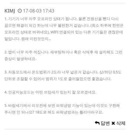
KIMJ
17-08-03 17:43
1. 기기가 너무 자주 오프라인 상태가 됩니다. 물론 전원선을 뺐다 다시
꼽으면 해결이 되긴 하는데 너무 불편한거 같습니다. (최소 하루에 한번은
오프라인 상태로 바뀌네요), WIFI 연결되어 있는 다른 기기들은 괜찮은데
말입니다. 원래 이런것인지...
2. 앱이 너무 자주 꺼집니다. 재부팅하거나 혹은 삭제후 재 설치해도 그런
증상이 발생하네요.
3. 자동모드에서 온도범위가 2도라 너무 넓은거 같습니다. 상/하단 0.5도
단뒤로 조절할 수 있어서 범위가 1도로 줄어들었으면 좋겠습니다.
4. 인공지능모드는 어떤 쓰임새가 있는지 잘 모르겠네요.
5. 바람세기에서 리모컨에 보면 파워냉방 기능이 있는데 이것도 구현해
주시면 안 되나요? 18도로 해도 파워냉방과는 틀리더라구요.
답변
삭제