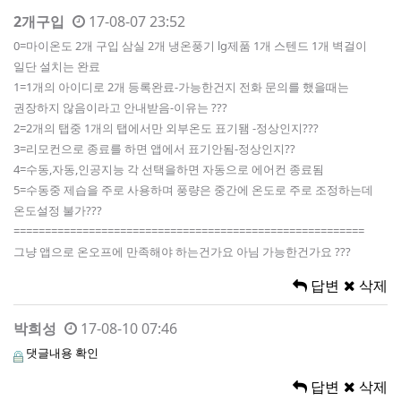
2개구입
17-08-07 23:52
0=마이온도 2개 구입 삼실 2개 냉온풍기 lg제품 1개 스텐드 1개 벽걸이
일단 설치는 완료
1=1개의 아이디로 2개 등록완료-가능한건지 전화 문의를 했을때는
권장하지 않음이라고 안내받음-이유는 ???
2=2개의 탭중 1개의 탭에서만 외부온도 표기됌 -정상인지???
3=리모컨으로 종료를 하면 앱에서 표기안됨-정상인지??
4=수동,자동,인공지능 각 선택을하면 자동으로 에어컨 종료됨
5=수동중 제습을 주로 사용하며 풍량은 중간에 온도로 주로 조정하는데
온도설정 불가???
========================================================
그냥 앱으로 온오프에 만족해야 하는건가요 아님 가능한건가요 ???
답변
삭제
박희성
17-08-10 07:46
댓글내용 확인
답변
삭제