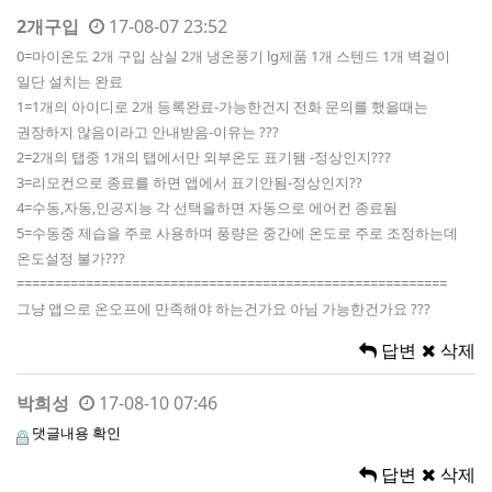
2개구입
17-08-07 23:52
0=마이온도 2개 구입 삼실 2개 냉온풍기 lg제품 1개 스텐드 1개 벽걸이
일단 설치는 완료
1=1개의 아이디로 2개 등록완료-가능한건지 전화 문의를 했을때는
권장하지 않음이라고 안내받음-이유는 ???
2=2개의 탭중 1개의 탭에서만 외부온도 표기됌 -정상인지???
3=리모컨으로 종료를 하면 앱에서 표기안됨-정상인지??
4=수동,자동,인공지능 각 선택을하면 자동으로 에어컨 종료됨
5=수동중 제습을 주로 사용하며 풍량은 중간에 온도로 주로 조정하는데
온도설정 불가???
========================================================
그냥 앱으로 온오프에 만족해야 하는건가요 아님 가능한건가요 ???
답변
삭제
박희성
17-08-10 07:46
댓글내용 확인
답변
삭제