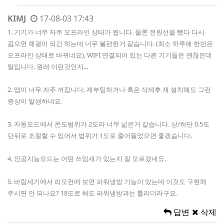
KIMJ
17-08-03 17:43
1. 기기가 너무 자주 오프라인 상태가 됩니다. 물론 전원선을 뺐다 다시
꼽으면 해결이 되긴 하는데 너무 불편한거 같습니다. (최소 하루에 한번은
오프라인 상태로 바뀌네요), WIFI 연결되어 있는 다른 기기들은 괜찮은데
말입니다. 원래 이런것인지...
2. 앱이 너무 자주 꺼집니다. 재부팅하거나 혹은 삭제후 재 설치해도 그런
증상이 발생하네요.
3. 자동모드에서 온도범위가 2도라 너무 넓은거 같습니다. 상/하단 0.5도
단뒤로 조절할 수 있어서 범위가 1도로 줄어들었으면 좋겠습니다.
4. 인공지능모드는 어떤 쓰임새가 있는지 잘 모르겠네요.
5. 바람세기에서 리모컨에 보면 파워냉방 기능이 있는데 이것도 구현해
주시면 안 되나요? 18도로 해도 파워냉방과는 틀리더라구요.
답변
삭제