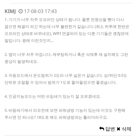
KIMJ
17-08-03 17:43
1. 기기가 너무 자주 오프라인 상태가 됩니다. 물론 전원선을 뺐다 다시
꼽으면 해결이 되긴 하는데 너무 불편한거 같습니다. (최소 하루에 한번은
오프라인 상태로 바뀌네요), WIFI 연결되어 있는 다른 기기들은 괜찮은데
말입니다. 원래 이런것인지...
2. 앱이 너무 자주 꺼집니다. 재부팅하거나 혹은 삭제후 재 설치해도 그런
증상이 발생하네요.
3. 자동모드에서 온도범위가 2도라 너무 넓은거 같습니다. 상/하단 0.5도
단뒤로 조절할 수 있어서 범위가 1도로 줄어들었으면 좋겠습니다.
4. 인공지능모드는 어떤 쓰임새가 있는지 잘 모르겠네요.
5. 바람세기에서 리모컨에 보면 파워냉방 기능이 있는데 이것도 구현해
주시면 안 되나요? 18도로 해도 파워냉방과는 틀리더라구요.
답변
삭제