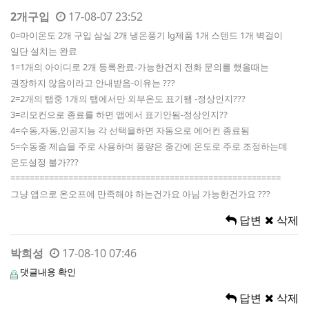
2개구입
17-08-07 23:52
0=마이온도 2개 구입 삼실 2개 냉온풍기 lg제품 1개 스텐드 1개 벽걸이
일단 설치는 완료
1=1개의 아이디로 2개 등록완료-가능한건지 전화 문의를 했을때는
권장하지 않음이라고 안내받음-이유는 ???
2=2개의 탭중 1개의 탭에서만 외부온도 표기됌 -정상인지???
3=리모컨으로 종료를 하면 앱에서 표기안됨-정상인지??
4=수동,자동,인공지능 각 선택을하면 자동으로 에어컨 종료됨
5=수동중 제습을 주로 사용하며 풍량은 중간에 온도로 주로 조정하는데
온도설정 불가???
========================================================
그냥 앱으로 온오프에 만족해야 하는건가요 아님 가능한건가요 ???
답변
삭제
박희성
17-08-10 07:46
댓글내용 확인
답변
삭제