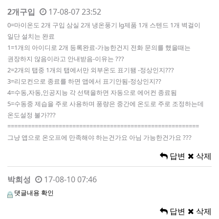
2개구입
17-08-07 23:52
0=마이온도 2개 구입 삼실 2개 냉온풍기 lg제품 1개 스텐드 1개 벽걸이
일단 설치는 완료
1=1개의 아이디로 2개 등록완료-가능한건지 전화 문의를 했을때는
권장하지 않음이라고 안내받음-이유는 ???
2=2개의 탭중 1개의 탭에서만 외부온도 표기됌 -정상인지???
3=리모컨으로 종료를 하면 앱에서 표기안됨-정상인지??
4=수동,자동,인공지능 각 선택을하면 자동으로 에어컨 종료됨
5=수동중 제습을 주로 사용하며 풍량은 중간에 온도로 주로 조정하는데
온도설정 불가???
========================================================
그냥 앱으로 온오프에 만족해야 하는건가요 아님 가능한건가요 ???
답변
삭제
박희성
17-08-10 07:46
댓글내용 확인
답변
삭제