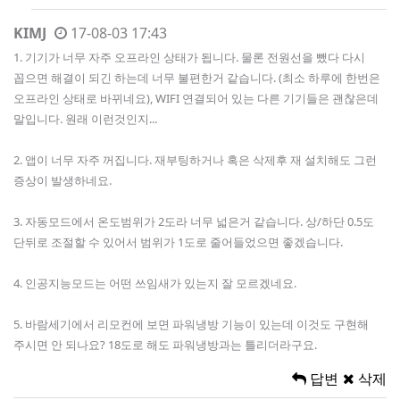
KIMJ
17-08-03 17:43
1. 기기가 너무 자주 오프라인 상태가 됩니다. 물론 전원선을 뺐다 다시
꼽으면 해결이 되긴 하는데 너무 불편한거 같습니다. (최소 하루에 한번은
오프라인 상태로 바뀌네요), WIFI 연결되어 있는 다른 기기들은 괜찮은데
말입니다. 원래 이런것인지...
2. 앱이 너무 자주 꺼집니다. 재부팅하거나 혹은 삭제후 재 설치해도 그런
증상이 발생하네요.
3. 자동모드에서 온도범위가 2도라 너무 넓은거 같습니다. 상/하단 0.5도
단뒤로 조절할 수 있어서 범위가 1도로 줄어들었으면 좋겠습니다.
4. 인공지능모드는 어떤 쓰임새가 있는지 잘 모르겠네요.
5. 바람세기에서 리모컨에 보면 파워냉방 기능이 있는데 이것도 구현해
주시면 안 되나요? 18도로 해도 파워냉방과는 틀리더라구요.
답변
삭제