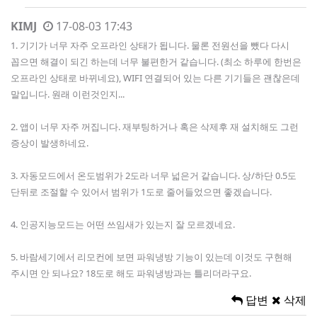
KIMJ
17-08-03 17:43
1. 기기가 너무 자주 오프라인 상태가 됩니다. 물론 전원선을 뺐다 다시
꼽으면 해결이 되긴 하는데 너무 불편한거 같습니다. (최소 하루에 한번은
오프라인 상태로 바뀌네요), WIFI 연결되어 있는 다른 기기들은 괜찮은데
말입니다. 원래 이런것인지...
2. 앱이 너무 자주 꺼집니다. 재부팅하거나 혹은 삭제후 재 설치해도 그런
증상이 발생하네요.
3. 자동모드에서 온도범위가 2도라 너무 넓은거 같습니다. 상/하단 0.5도
단뒤로 조절할 수 있어서 범위가 1도로 줄어들었으면 좋겠습니다.
4. 인공지능모드는 어떤 쓰임새가 있는지 잘 모르겠네요.
5. 바람세기에서 리모컨에 보면 파워냉방 기능이 있는데 이것도 구현해
주시면 안 되나요? 18도로 해도 파워냉방과는 틀리더라구요.
답변
삭제