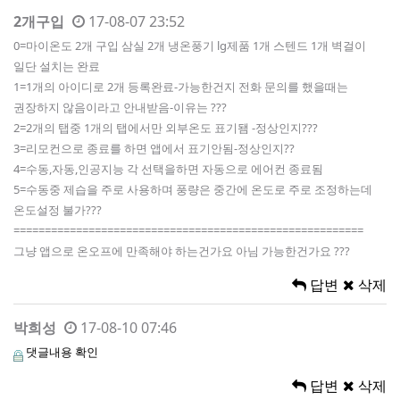
2개구입
17-08-07 23:52
0=마이온도 2개 구입 삼실 2개 냉온풍기 lg제품 1개 스텐드 1개 벽걸이
일단 설치는 완료
1=1개의 아이디로 2개 등록완료-가능한건지 전화 문의를 했을때는
권장하지 않음이라고 안내받음-이유는 ???
2=2개의 탭중 1개의 탭에서만 외부온도 표기됌 -정상인지???
3=리모컨으로 종료를 하면 앱에서 표기안됨-정상인지??
4=수동,자동,인공지능 각 선택을하면 자동으로 에어컨 종료됨
5=수동중 제습을 주로 사용하며 풍량은 중간에 온도로 주로 조정하는데
온도설정 불가???
========================================================
그냥 앱으로 온오프에 만족해야 하는건가요 아님 가능한건가요 ???
답변
삭제
박희성
17-08-10 07:46
댓글내용 확인
답변
삭제