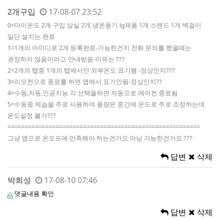
2개구입
17-08-07 23:52
0=마이온도 2개 구입 삼실 2개 냉온풍기 lg제품 1개 스텐드 1개 벽걸이
일단 설치는 완료
1=1개의 아이디로 2개 등록완료-가능한건지 전화 문의를 했을때는
권장하지 않음이라고 안내받음-이유는 ???
2=2개의 탭중 1개의 탭에서만 외부온도 표기됌 -정상인지???
3=리모컨으로 종료를 하면 앱에서 표기안됨-정상인지??
4=수동,자동,인공지능 각 선택을하면 자동으로 에어컨 종료됨
5=수동중 제습을 주로 사용하며 풍량은 중간에 온도로 주로 조정하는데
온도설정 불가???
========================================================
그냥 앱으로 온오프에 만족해야 하는건가요 아님 가능한건가요 ???
답변
삭제
박희성
17-08-10 07:46
댓글내용 확인
답변
삭제