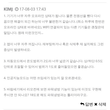
KIMJ
17-08-03 17:43
1. 기기가 너무 자주 오프라인 상태가 됩니다. 물론 전원선을 뺐다 다시
꼽으면 해결이 되긴 하는데 너무 불편한거 같습니다. (최소 하루에 한번은
오프라인 상태로 바뀌네요), WIFI 연결되어 있는 다른 기기들은 괜찮은데
말입니다. 원래 이런것인지...
2. 앱이 너무 자주 꺼집니다. 재부팅하거나 혹은 삭제후 재 설치해도 그런
증상이 발생하네요.
3. 자동모드에서 온도범위가 2도라 너무 넓은거 같습니다. 상/하단 0.5도
단뒤로 조절할 수 있어서 범위가 1도로 줄어들었으면 좋겠습니다.
4. 인공지능모드는 어떤 쓰임새가 있는지 잘 모르겠네요.
5. 바람세기에서 리모컨에 보면 파워냉방 기능이 있는데 이것도 구현해
주시면 안 되나요? 18도로 해도 파워냉방과는 틀리더라구요.
답변
삭제