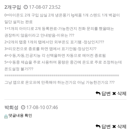
2개구입
17-08-07 23:52
0=마이온도 2개 구입 삼실 2개 냉온풍기 lg제품 1개 스텐드 1개 벽걸이
일단 설치는 완료
1=1개의 아이디로 2개 등록완료-가능한건지 전화 문의를 했을때는
권장하지 않음이라고 안내받음-이유는 ???
2=2개의 탭중 1개의 탭에서만 외부온도 표기됌 -정상인지???
3=리모컨으로 종료를 하면 앱에서 표기안됨-정상인지??
4=수동,자동,인공지능 각 선택을하면 자동으로 에어컨 종료됨
5=수동중 제습을 주로 사용하며 풍량은 중간에 온도로 주로 조정하는데
온도설정 불가???
========================================================
그냥 앱으로 온오프에 만족해야 하는건가요 아님 가능한건가요 ???
답변
삭제
박희성
17-08-10 07:46
댓글내용 확인
답변
삭제