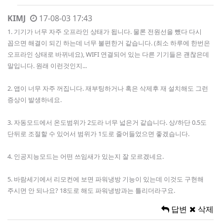
KIMJ
17-08-03 17:43
1. 기기가 너무 자주 오프라인 상태가 됩니다. 물론 전원선을 뺐다 다시
꼽으면 해결이 되긴 하는데 너무 불편한거 같습니다. (최소 하루에 한번은
오프라인 상태로 바뀌네요), WIFI 연결되어 있는 다른 기기들은 괜찮은데
말입니다. 원래 이런것인지...
2. 앱이 너무 자주 꺼집니다. 재부팅하거나 혹은 삭제후 재 설치해도 그런
증상이 발생하네요.
3. 자동모드에서 온도범위가 2도라 너무 넓은거 같습니다. 상/하단 0.5도
단뒤로 조절할 수 있어서 범위가 1도로 줄어들었으면 좋겠습니다.
4. 인공지능모드는 어떤 쓰임새가 있는지 잘 모르겠네요.
5. 바람세기에서 리모컨에 보면 파워냉방 기능이 있는데 이것도 구현해
주시면 안 되나요? 18도로 해도 파워냉방과는 틀리더라구요.
답변
삭제