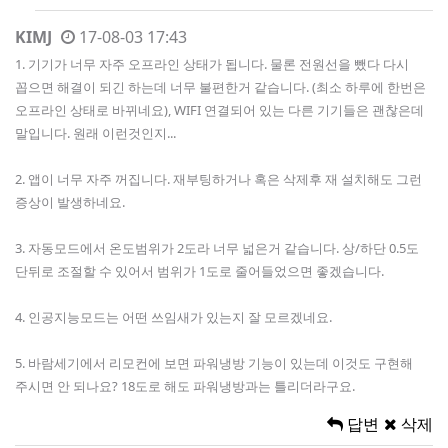
KIMJ
17-08-03 17:43
1. 기기가 너무 자주 오프라인 상태가 됩니다. 물론 전원선을 뺐다 다시
꼽으면 해결이 되긴 하는데 너무 불편한거 같습니다. (최소 하루에 한번은
오프라인 상태로 바뀌네요), WIFI 연결되어 있는 다른 기기들은 괜찮은데
말입니다. 원래 이런것인지...
2. 앱이 너무 자주 꺼집니다. 재부팅하거나 혹은 삭제후 재 설치해도 그런
증상이 발생하네요.
3. 자동모드에서 온도범위가 2도라 너무 넓은거 같습니다. 상/하단 0.5도
단뒤로 조절할 수 있어서 범위가 1도로 줄어들었으면 좋겠습니다.
4. 인공지능모드는 어떤 쓰임새가 있는지 잘 모르겠네요.
5. 바람세기에서 리모컨에 보면 파워냉방 기능이 있는데 이것도 구현해
주시면 안 되나요? 18도로 해도 파워냉방과는 틀리더라구요.
답변
삭제