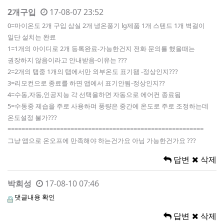
2개구입
17-08-07 23:52
0=마이온도 2개 구입 삼실 2개 냉온풍기 lg제품 1개 스텐드 1개 벽걸이
일단 설치는 완료
1=1개의 아이디로 2개 등록완료-가능한건지 전화 문의를 했을때는
권장하지 않음이라고 안내받음-이유는 ???
2=2개의 탭중 1개의 탭에서만 외부온도 표기됌 -정상인지???
3=리모컨으로 종료를 하면 앱에서 표기안됨-정상인지??
4=수동,자동,인공지능 각 선택을하면 자동으로 에어컨 종료됨
5=수동중 제습을 주로 사용하며 풍량은 중간에 온도로 주로 조정하는데
온도설정 불가???
========================================================
그냥 앱으로 온오프에 만족해야 하는건가요 아님 가능한건가요 ???
답변
삭제
박희성
17-08-10 07:46
댓글내용 확인
답변
삭제