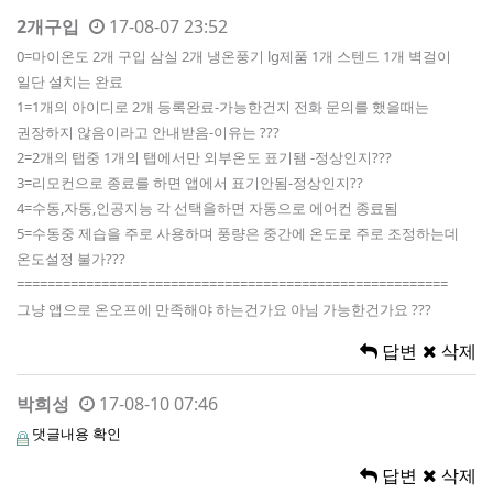
2개구입
17-08-07 23:52
0=마이온도 2개 구입 삼실 2개 냉온풍기 lg제품 1개 스텐드 1개 벽걸이
일단 설치는 완료
1=1개의 아이디로 2개 등록완료-가능한건지 전화 문의를 했을때는
권장하지 않음이라고 안내받음-이유는 ???
2=2개의 탭중 1개의 탭에서만 외부온도 표기됌 -정상인지???
3=리모컨으로 종료를 하면 앱에서 표기안됨-정상인지??
4=수동,자동,인공지능 각 선택을하면 자동으로 에어컨 종료됨
5=수동중 제습을 주로 사용하며 풍량은 중간에 온도로 주로 조정하는데
온도설정 불가???
========================================================
그냥 앱으로 온오프에 만족해야 하는건가요 아님 가능한건가요 ???
답변
삭제
박희성
17-08-10 07:46
댓글내용 확인
답변
삭제