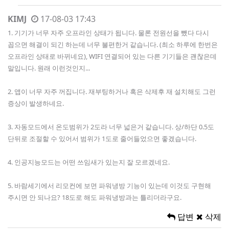
KIMJ
17-08-03 17:43
1. 기기가 너무 자주 오프라인 상태가 됩니다. 물론 전원선을 뺐다 다시
꼽으면 해결이 되긴 하는데 너무 불편한거 같습니다. (최소 하루에 한번은
오프라인 상태로 바뀌네요), WIFI 연결되어 있는 다른 기기들은 괜찮은데
말입니다. 원래 이런것인지...
2. 앱이 너무 자주 꺼집니다. 재부팅하거나 혹은 삭제후 재 설치해도 그런
증상이 발생하네요.
3. 자동모드에서 온도범위가 2도라 너무 넓은거 같습니다. 상/하단 0.5도
단뒤로 조절할 수 있어서 범위가 1도로 줄어들었으면 좋겠습니다.
4. 인공지능모드는 어떤 쓰임새가 있는지 잘 모르겠네요.
5. 바람세기에서 리모컨에 보면 파워냉방 기능이 있는데 이것도 구현해
주시면 안 되나요? 18도로 해도 파워냉방과는 틀리더라구요.
답변
삭제