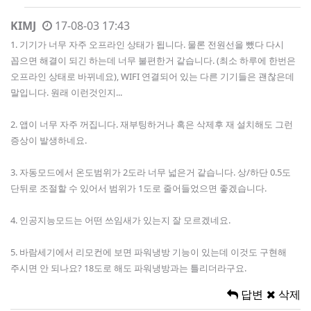
KIMJ
17-08-03 17:43
1. 기기가 너무 자주 오프라인 상태가 됩니다. 물론 전원선을 뺐다 다시
꼽으면 해결이 되긴 하는데 너무 불편한거 같습니다. (최소 하루에 한번은
오프라인 상태로 바뀌네요), WIFI 연결되어 있는 다른 기기들은 괜찮은데
말입니다. 원래 이런것인지...
2. 앱이 너무 자주 꺼집니다. 재부팅하거나 혹은 삭제후 재 설치해도 그런
증상이 발생하네요.
3. 자동모드에서 온도범위가 2도라 너무 넓은거 같습니다. 상/하단 0.5도
단뒤로 조절할 수 있어서 범위가 1도로 줄어들었으면 좋겠습니다.
4. 인공지능모드는 어떤 쓰임새가 있는지 잘 모르겠네요.
5. 바람세기에서 리모컨에 보면 파워냉방 기능이 있는데 이것도 구현해
주시면 안 되나요? 18도로 해도 파워냉방과는 틀리더라구요.
답변
삭제