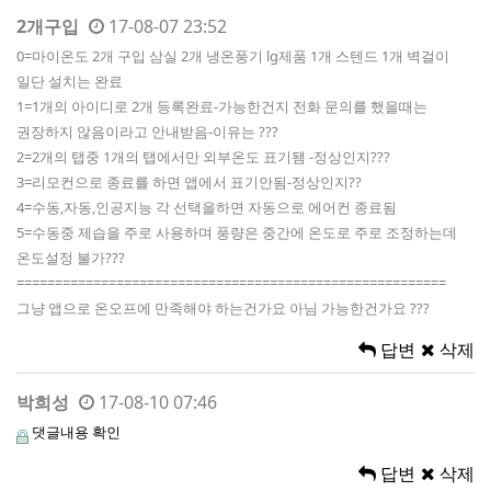
2개구입
17-08-07 23:52
0=마이온도 2개 구입 삼실 2개 냉온풍기 lg제품 1개 스텐드 1개 벽걸이
일단 설치는 완료
1=1개의 아이디로 2개 등록완료-가능한건지 전화 문의를 했을때는
권장하지 않음이라고 안내받음-이유는 ???
2=2개의 탭중 1개의 탭에서만 외부온도 표기됌 -정상인지???
3=리모컨으로 종료를 하면 앱에서 표기안됨-정상인지??
4=수동,자동,인공지능 각 선택을하면 자동으로 에어컨 종료됨
5=수동중 제습을 주로 사용하며 풍량은 중간에 온도로 주로 조정하는데
온도설정 불가???
========================================================
그냥 앱으로 온오프에 만족해야 하는건가요 아님 가능한건가요 ???
답변
삭제
박희성
17-08-10 07:46
댓글내용 확인
답변
삭제