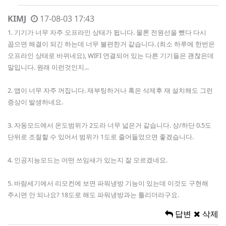
KIMJ
17-08-03 17:43
1. 기기가 너무 자주 오프라인 상태가 됩니다. 물론 전원선을 뺐다 다시
꼽으면 해결이 되긴 하는데 너무 불편한거 같습니다. (최소 하루에 한번은
오프라인 상태로 바뀌네요), WIFI 연결되어 있는 다른 기기들은 괜찮은데
말입니다. 원래 이런것인지...
2. 앱이 너무 자주 꺼집니다. 재부팅하거나 혹은 삭제후 재 설치해도 그런
증상이 발생하네요.
3. 자동모드에서 온도범위가 2도라 너무 넓은거 같습니다. 상/하단 0.5도
단뒤로 조절할 수 있어서 범위가 1도로 줄어들었으면 좋겠습니다.
4. 인공지능모드는 어떤 쓰임새가 있는지 잘 모르겠네요.
5. 바람세기에서 리모컨에 보면 파워냉방 기능이 있는데 이것도 구현해
주시면 안 되나요? 18도로 해도 파워냉방과는 틀리더라구요.
답변
삭제