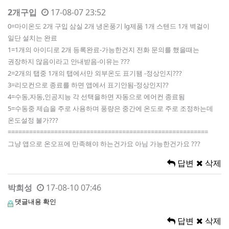
2개구입
17-08-07 23:52
0=마이온도 2개 구입 삼실 2개 냉온풍기 lg제품 1개 스텐드 1개 벽걸이
일단 설치는 완료
1=1개의 아이디로 2개 등록완료-가능한건지 전화 문의를 했을때는
권장하지 않음이라고 안내받음-이유는 ???
2=2개의 탭중 1개의 탭에서만 외부온도 표기됌 -정상인지???
3=리모컨으로 종료를 하면 앱에서 표기안됨-정상인지??
4=수동,자동,인공지능 각 선택을하면 자동으로 에어컨 종료됨
5=수동중 제습을 주로 사용하며 풍량은 중간에 온도로 주로 조정하는데
온도설정 불가???
========================================================
그냥 앱으로 온오프에 만족해야 하는건가요 아님 가능한건가요 ???
답변
삭제
박희성
17-08-10 07:46
댓글내용 확인
답변
삭제