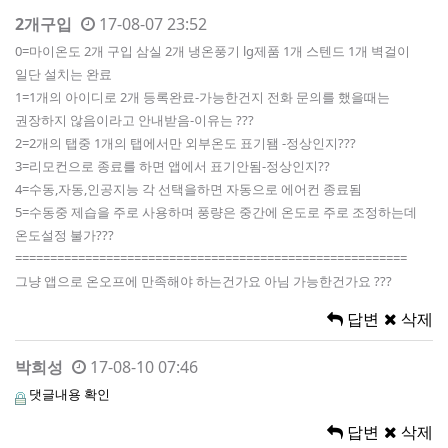
2개구입
17-08-07 23:52
0=마이온도 2개 구입 삼실 2개 냉온풍기 lg제품 1개 스텐드 1개 벽걸이
일단 설치는 완료
1=1개의 아이디로 2개 등록완료-가능한건지 전화 문의를 했을때는
권장하지 않음이라고 안내받음-이유는 ???
2=2개의 탭중 1개의 탭에서만 외부온도 표기됌 -정상인지???
3=리모컨으로 종료를 하면 앱에서 표기안됨-정상인지??
4=수동,자동,인공지능 각 선택을하면 자동으로 에어컨 종료됨
5=수동중 제습을 주로 사용하며 풍량은 중간에 온도로 주로 조정하는데
온도설정 불가???
========================================================
그냥 앱으로 온오프에 만족해야 하는건가요 아님 가능한건가요 ???
답변
삭제
박희성
17-08-10 07:46
댓글내용 확인
답변
삭제