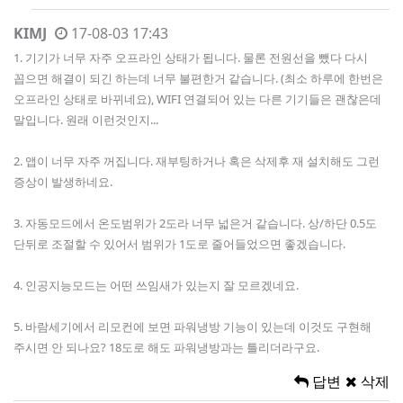
KIMJ
17-08-03 17:43
1. 기기가 너무 자주 오프라인 상태가 됩니다. 물론 전원선을 뺐다 다시
꼽으면 해결이 되긴 하는데 너무 불편한거 같습니다. (최소 하루에 한번은
오프라인 상태로 바뀌네요), WIFI 연결되어 있는 다른 기기들은 괜찮은데
말입니다. 원래 이런것인지...
2. 앱이 너무 자주 꺼집니다. 재부팅하거나 혹은 삭제후 재 설치해도 그런
증상이 발생하네요.
3. 자동모드에서 온도범위가 2도라 너무 넓은거 같습니다. 상/하단 0.5도
단뒤로 조절할 수 있어서 범위가 1도로 줄어들었으면 좋겠습니다.
4. 인공지능모드는 어떤 쓰임새가 있는지 잘 모르겠네요.
5. 바람세기에서 리모컨에 보면 파워냉방 기능이 있는데 이것도 구현해
주시면 안 되나요? 18도로 해도 파워냉방과는 틀리더라구요.
답변
삭제