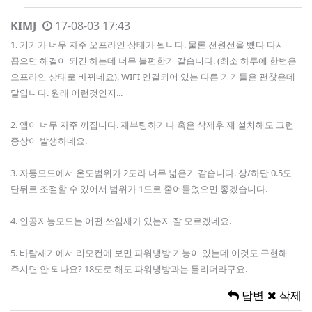
KIMJ
17-08-03 17:43
1. 기기가 너무 자주 오프라인 상태가 됩니다. 물론 전원선을 뺐다 다시
꼽으면 해결이 되긴 하는데 너무 불편한거 같습니다. (최소 하루에 한번은
오프라인 상태로 바뀌네요), WIFI 연결되어 있는 다른 기기들은 괜찮은데
말입니다. 원래 이런것인지...
2. 앱이 너무 자주 꺼집니다. 재부팅하거나 혹은 삭제후 재 설치해도 그런
증상이 발생하네요.
3. 자동모드에서 온도범위가 2도라 너무 넓은거 같습니다. 상/하단 0.5도
단뒤로 조절할 수 있어서 범위가 1도로 줄어들었으면 좋겠습니다.
4. 인공지능모드는 어떤 쓰임새가 있는지 잘 모르겠네요.
5. 바람세기에서 리모컨에 보면 파워냉방 기능이 있는데 이것도 구현해
주시면 안 되나요? 18도로 해도 파워냉방과는 틀리더라구요.
답변
삭제