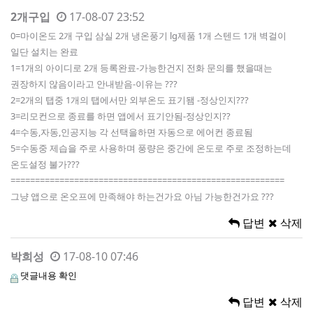
2개구입
17-08-07 23:52
0=마이온도 2개 구입 삼실 2개 냉온풍기 lg제품 1개 스텐드 1개 벽걸이
일단 설치는 완료
1=1개의 아이디로 2개 등록완료-가능한건지 전화 문의를 했을때는
권장하지 않음이라고 안내받음-이유는 ???
2=2개의 탭중 1개의 탭에서만 외부온도 표기됌 -정상인지???
3=리모컨으로 종료를 하면 앱에서 표기안됨-정상인지??
4=수동,자동,인공지능 각 선택을하면 자동으로 에어컨 종료됨
5=수동중 제습을 주로 사용하며 풍량은 중간에 온도로 주로 조정하는데
온도설정 불가???
========================================================
그냥 앱으로 온오프에 만족해야 하는건가요 아님 가능한건가요 ???
답변
삭제
박희성
17-08-10 07:46
댓글내용 확인
답변
삭제