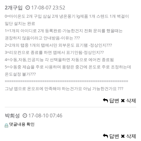
2개구입
17-08-07 23:52
0=마이온도 2개 구입 삼실 2개 냉온풍기 lg제품 1개 스텐드 1개 벽걸이
일단 설치는 완료
1=1개의 아이디로 2개 등록완료-가능한건지 전화 문의를 했을때는
권장하지 않음이라고 안내받음-이유는 ???
2=2개의 탭중 1개의 탭에서만 외부온도 표기됌 -정상인지???
3=리모컨으로 종료를 하면 앱에서 표기안됨-정상인지??
4=수동,자동,인공지능 각 선택을하면 자동으로 에어컨 종료됨
5=수동중 제습을 주로 사용하며 풍량은 중간에 온도로 주로 조정하는데
온도설정 불가???
========================================================
그냥 앱으로 온오프에 만족해야 하는건가요 아님 가능한건가요 ???
답변
삭제
박희성
17-08-10 07:46
댓글내용 확인
답변
삭제