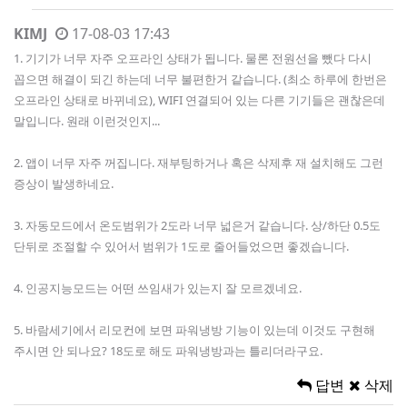
KIMJ
17-08-03 17:43
1. 기기가 너무 자주 오프라인 상태가 됩니다. 물론 전원선을 뺐다 다시
꼽으면 해결이 되긴 하는데 너무 불편한거 같습니다. (최소 하루에 한번은
오프라인 상태로 바뀌네요), WIFI 연결되어 있는 다른 기기들은 괜찮은데
말입니다. 원래 이런것인지...
2. 앱이 너무 자주 꺼집니다. 재부팅하거나 혹은 삭제후 재 설치해도 그런
증상이 발생하네요.
3. 자동모드에서 온도범위가 2도라 너무 넓은거 같습니다. 상/하단 0.5도
단뒤로 조절할 수 있어서 범위가 1도로 줄어들었으면 좋겠습니다.
4. 인공지능모드는 어떤 쓰임새가 있는지 잘 모르겠네요.
5. 바람세기에서 리모컨에 보면 파워냉방 기능이 있는데 이것도 구현해
주시면 안 되나요? 18도로 해도 파워냉방과는 틀리더라구요.
답변
삭제