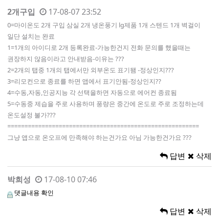
2개구입
17-08-07 23:52
0=마이온도 2개 구입 삼실 2개 냉온풍기 lg제품 1개 스텐드 1개 벽걸이
일단 설치는 완료
1=1개의 아이디로 2개 등록완료-가능한건지 전화 문의를 했을때는
권장하지 않음이라고 안내받음-이유는 ???
2=2개의 탭중 1개의 탭에서만 외부온도 표기됌 -정상인지???
3=리모컨으로 종료를 하면 앱에서 표기안됨-정상인지??
4=수동,자동,인공지능 각 선택을하면 자동으로 에어컨 종료됨
5=수동중 제습을 주로 사용하며 풍량은 중간에 온도로 주로 조정하는데
온도설정 불가???
========================================================
그냥 앱으로 온오프에 만족해야 하는건가요 아님 가능한건가요 ???
답변
삭제
박희성
17-08-10 07:46
댓글내용 확인
답변
삭제