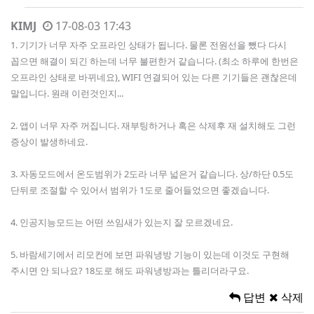
KIMJ
17-08-03 17:43
1. 기기가 너무 자주 오프라인 상태가 됩니다. 물론 전원선을 뺐다 다시
꼽으면 해결이 되긴 하는데 너무 불편한거 같습니다. (최소 하루에 한번은
오프라인 상태로 바뀌네요), WIFI 연결되어 있는 다른 기기들은 괜찮은데
말입니다. 원래 이런것인지...
2. 앱이 너무 자주 꺼집니다. 재부팅하거나 혹은 삭제후 재 설치해도 그런
증상이 발생하네요.
3. 자동모드에서 온도범위가 2도라 너무 넓은거 같습니다. 상/하단 0.5도
단뒤로 조절할 수 있어서 범위가 1도로 줄어들었으면 좋겠습니다.
4. 인공지능모드는 어떤 쓰임새가 있는지 잘 모르겠네요.
5. 바람세기에서 리모컨에 보면 파워냉방 기능이 있는데 이것도 구현해
주시면 안 되나요? 18도로 해도 파워냉방과는 틀리더라구요.
답변
삭제