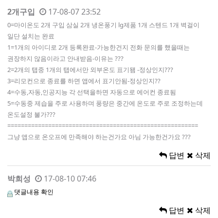
2개구입
17-08-07 23:52
0=마이온도 2개 구입 삼실 2개 냉온풍기 lg제품 1개 스텐드 1개 벽걸이
일단 설치는 완료
1=1개의 아이디로 2개 등록완료-가능한건지 전화 문의를 했을때는
권장하지 않음이라고 안내받음-이유는 ???
2=2개의 탭중 1개의 탭에서만 외부온도 표기됌 -정상인지???
3=리모컨으로 종료를 하면 앱에서 표기안됨-정상인지??
4=수동,자동,인공지능 각 선택을하면 자동으로 에어컨 종료됨
5=수동중 제습을 주로 사용하며 풍량은 중간에 온도로 주로 조정하는데
온도설정 불가???
========================================================
그냥 앱으로 온오프에 만족해야 하는건가요 아님 가능한건가요 ???
답변
삭제
박희성
17-08-10 07:46
댓글내용 확인
답변
삭제