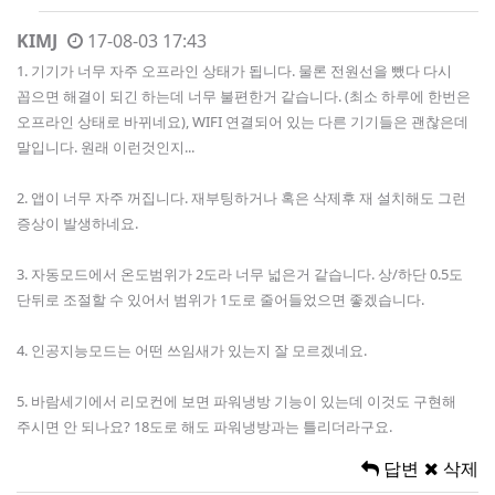
KIMJ
17-08-03 17:43
1. 기기가 너무 자주 오프라인 상태가 됩니다. 물론 전원선을 뺐다 다시
꼽으면 해결이 되긴 하는데 너무 불편한거 같습니다. (최소 하루에 한번은
오프라인 상태로 바뀌네요), WIFI 연결되어 있는 다른 기기들은 괜찮은데
말입니다. 원래 이런것인지...
2. 앱이 너무 자주 꺼집니다. 재부팅하거나 혹은 삭제후 재 설치해도 그런
증상이 발생하네요.
3. 자동모드에서 온도범위가 2도라 너무 넓은거 같습니다. 상/하단 0.5도
단뒤로 조절할 수 있어서 범위가 1도로 줄어들었으면 좋겠습니다.
4. 인공지능모드는 어떤 쓰임새가 있는지 잘 모르겠네요.
5. 바람세기에서 리모컨에 보면 파워냉방 기능이 있는데 이것도 구현해
주시면 안 되나요? 18도로 해도 파워냉방과는 틀리더라구요.
답변
삭제