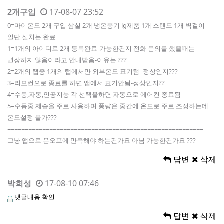
2개구입
17-08-07 23:52
0=마이온도 2개 구입 삼실 2개 냉온풍기 lg제품 1개 스텐드 1개 벽걸이
일단 설치는 완료
1=1개의 아이디로 2개 등록완료-가능한건지 전화 문의를 했을때는
권장하지 않음이라고 안내받음-이유는 ???
2=2개의 탭중 1개의 탭에서만 외부온도 표기됌 -정상인지???
3=리모컨으로 종료를 하면 앱에서 표기안됨-정상인지??
4=수동,자동,인공지능 각 선택을하면 자동으로 에어컨 종료됨
5=수동중 제습을 주로 사용하며 풍량은 중간에 온도로 주로 조정하는데
온도설정 불가???
========================================================
그냥 앱으로 온오프에 만족해야 하는건가요 아님 가능한건가요 ???
답변
삭제
박희성
17-08-10 07:46
댓글내용 확인
답변
삭제