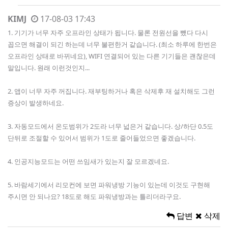
KIMJ
17-08-03 17:43
1. 기기가 너무 자주 오프라인 상태가 됩니다. 물론 전원선을 뺐다 다시
꼽으면 해결이 되긴 하는데 너무 불편한거 같습니다. (최소 하루에 한번은
오프라인 상태로 바뀌네요), WIFI 연결되어 있는 다른 기기들은 괜찮은데
말입니다. 원래 이런것인지...
2. 앱이 너무 자주 꺼집니다. 재부팅하거나 혹은 삭제후 재 설치해도 그런
증상이 발생하네요.
3. 자동모드에서 온도범위가 2도라 너무 넓은거 같습니다. 상/하단 0.5도
단뒤로 조절할 수 있어서 범위가 1도로 줄어들었으면 좋겠습니다.
4. 인공지능모드는 어떤 쓰임새가 있는지 잘 모르겠네요.
5. 바람세기에서 리모컨에 보면 파워냉방 기능이 있는데 이것도 구현해
주시면 안 되나요? 18도로 해도 파워냉방과는 틀리더라구요.
답변
삭제