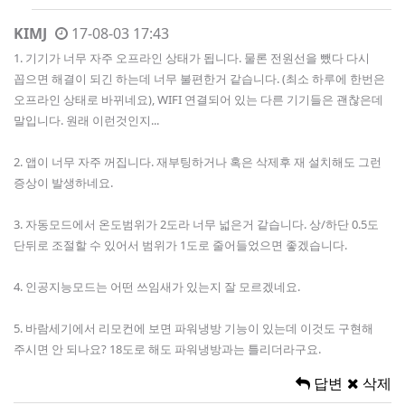
KIMJ
17-08-03 17:43
1. 기기가 너무 자주 오프라인 상태가 됩니다. 물론 전원선을 뺐다 다시
꼽으면 해결이 되긴 하는데 너무 불편한거 같습니다. (최소 하루에 한번은
오프라인 상태로 바뀌네요), WIFI 연결되어 있는 다른 기기들은 괜찮은데
말입니다. 원래 이런것인지...
2. 앱이 너무 자주 꺼집니다. 재부팅하거나 혹은 삭제후 재 설치해도 그런
증상이 발생하네요.
3. 자동모드에서 온도범위가 2도라 너무 넓은거 같습니다. 상/하단 0.5도
단뒤로 조절할 수 있어서 범위가 1도로 줄어들었으면 좋겠습니다.
4. 인공지능모드는 어떤 쓰임새가 있는지 잘 모르겠네요.
5. 바람세기에서 리모컨에 보면 파워냉방 기능이 있는데 이것도 구현해
주시면 안 되나요? 18도로 해도 파워냉방과는 틀리더라구요.
답변
삭제