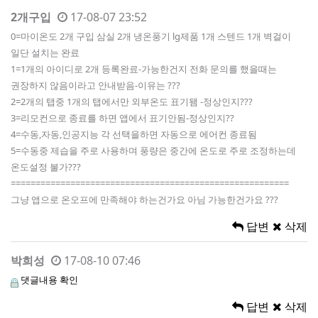
2개구입
17-08-07 23:52
0=마이온도 2개 구입 삼실 2개 냉온풍기 lg제품 1개 스텐드 1개 벽걸이
일단 설치는 완료
1=1개의 아이디로 2개 등록완료-가능한건지 전화 문의를 했을때는
권장하지 않음이라고 안내받음-이유는 ???
2=2개의 탭중 1개의 탭에서만 외부온도 표기됌 -정상인지???
3=리모컨으로 종료를 하면 앱에서 표기안됨-정상인지??
4=수동,자동,인공지능 각 선택을하면 자동으로 에어컨 종료됨
5=수동중 제습을 주로 사용하며 풍량은 중간에 온도로 주로 조정하는데
온도설정 불가???
========================================================
그냥 앱으로 온오프에 만족해야 하는건가요 아님 가능한건가요 ???
답변
삭제
박희성
17-08-10 07:46
댓글내용 확인
답변
삭제