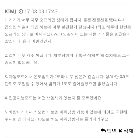
KIMJ
17-08-03 17:43
1. 기기가 너무 자주 오프라인 상태가 됩니다. 물론 전원선을 뺐다 다시
꼽으면 해결이 되긴 하는데 너무 불편한거 같습니다. (최소 하루에 한번은
오프라인 상태로 바뀌네요), WIFI 연결되어 있는 다른 기기들은 괜찮은데
말입니다. 원래 이런것인지...
2. 앱이 너무 자주 꺼집니다. 재부팅하거나 혹은 삭제후 재 설치해도 그런
증상이 발생하네요.
3. 자동모드에서 온도범위가 2도라 너무 넓은거 같습니다. 상/하단 0.5도
단뒤로 조절할 수 있어서 범위가 1도로 줄어들었으면 좋겠습니다.
4. 인공지능모드는 어떤 쓰임새가 있는지 잘 모르겠네요.
5. 바람세기에서 리모컨에 보면 파워냉방 기능이 있는데 이것도 구현해
주시면 안 되나요? 18도로 해도 파워냉방과는 틀리더라구요.
답변
삭제