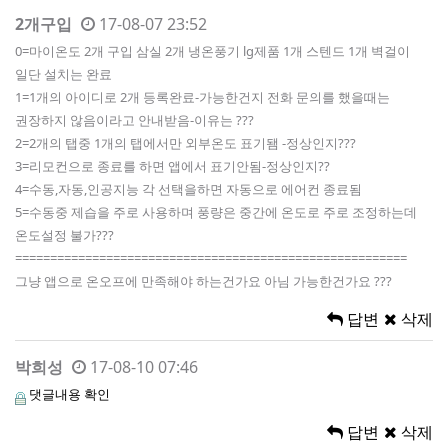
2개구입
17-08-07 23:52
0=마이온도 2개 구입 삼실 2개 냉온풍기 lg제품 1개 스텐드 1개 벽걸이
일단 설치는 완료
1=1개의 아이디로 2개 등록완료-가능한건지 전화 문의를 했을때는
권장하지 않음이라고 안내받음-이유는 ???
2=2개의 탭중 1개의 탭에서만 외부온도 표기됌 -정상인지???
3=리모컨으로 종료를 하면 앱에서 표기안됨-정상인지??
4=수동,자동,인공지능 각 선택을하면 자동으로 에어컨 종료됨
5=수동중 제습을 주로 사용하며 풍량은 중간에 온도로 주로 조정하는데
온도설정 불가???
========================================================
그냥 앱으로 온오프에 만족해야 하는건가요 아님 가능한건가요 ???
답변
삭제
박희성
17-08-10 07:46
댓글내용 확인
답변
삭제