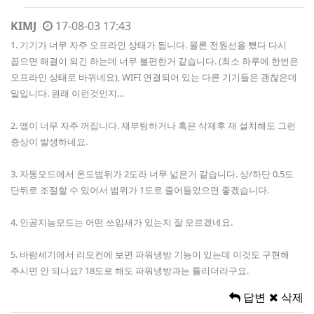
KIMJ
17-08-03 17:43
1. 기기가 너무 자주 오프라인 상태가 됩니다. 물론 전원선을 뺐다 다시
꼽으면 해결이 되긴 하는데 너무 불편한거 같습니다. (최소 하루에 한번은
오프라인 상태로 바뀌네요), WIFI 연결되어 있는 다른 기기들은 괜찮은데
말입니다. 원래 이런것인지...
2. 앱이 너무 자주 꺼집니다. 재부팅하거나 혹은 삭제후 재 설치해도 그런
증상이 발생하네요.
3. 자동모드에서 온도범위가 2도라 너무 넓은거 같습니다. 상/하단 0.5도
단뒤로 조절할 수 있어서 범위가 1도로 줄어들었으면 좋겠습니다.
4. 인공지능모드는 어떤 쓰임새가 있는지 잘 모르겠네요.
5. 바람세기에서 리모컨에 보면 파워냉방 기능이 있는데 이것도 구현해
주시면 안 되나요? 18도로 해도 파워냉방과는 틀리더라구요.
답변
삭제