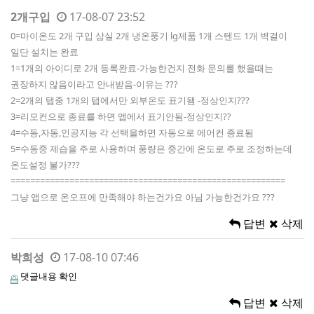
2개구입
17-08-07 23:52
0=마이온도 2개 구입 삼실 2개 냉온풍기 lg제품 1개 스텐드 1개 벽걸이
일단 설치는 완료
1=1개의 아이디로 2개 등록완료-가능한건지 전화 문의를 했을때는
권장하지 않음이라고 안내받음-이유는 ???
2=2개의 탭중 1개의 탭에서만 외부온도 표기됌 -정상인지???
3=리모컨으로 종료를 하면 앱에서 표기안됨-정상인지??
4=수동,자동,인공지능 각 선택을하면 자동으로 에어컨 종료됨
5=수동중 제습을 주로 사용하며 풍량은 중간에 온도로 주로 조정하는데
온도설정 불가???
========================================================
그냥 앱으로 온오프에 만족해야 하는건가요 아님 가능한건가요 ???
답변
삭제
박희성
17-08-10 07:46
댓글내용 확인
답변
삭제