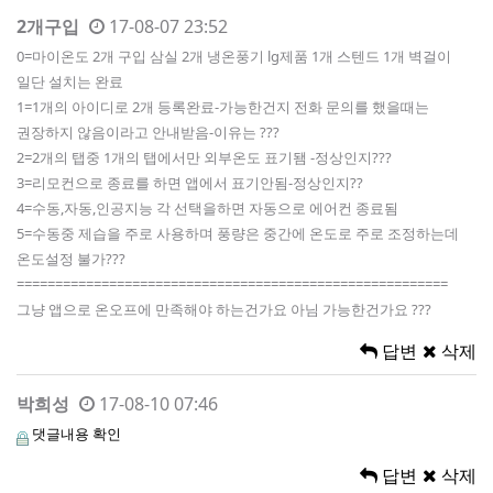
2개구입
17-08-07 23:52
0=마이온도 2개 구입 삼실 2개 냉온풍기 lg제품 1개 스텐드 1개 벽걸이
일단 설치는 완료
1=1개의 아이디로 2개 등록완료-가능한건지 전화 문의를 했을때는
권장하지 않음이라고 안내받음-이유는 ???
2=2개의 탭중 1개의 탭에서만 외부온도 표기됌 -정상인지???
3=리모컨으로 종료를 하면 앱에서 표기안됨-정상인지??
4=수동,자동,인공지능 각 선택을하면 자동으로 에어컨 종료됨
5=수동중 제습을 주로 사용하며 풍량은 중간에 온도로 주로 조정하는데
온도설정 불가???
========================================================
그냥 앱으로 온오프에 만족해야 하는건가요 아님 가능한건가요 ???
답변
삭제
박희성
17-08-10 07:46
댓글내용 확인
답변
삭제