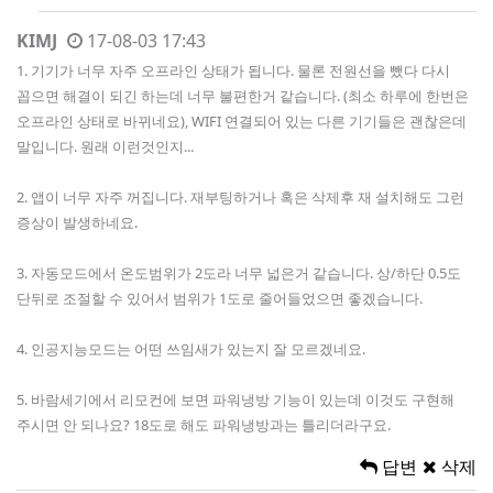
KIMJ
17-08-03 17:43
1. 기기가 너무 자주 오프라인 상태가 됩니다. 물론 전원선을 뺐다 다시
꼽으면 해결이 되긴 하는데 너무 불편한거 같습니다. (최소 하루에 한번은
오프라인 상태로 바뀌네요), WIFI 연결되어 있는 다른 기기들은 괜찮은데
말입니다. 원래 이런것인지...
2. 앱이 너무 자주 꺼집니다. 재부팅하거나 혹은 삭제후 재 설치해도 그런
증상이 발생하네요.
3. 자동모드에서 온도범위가 2도라 너무 넓은거 같습니다. 상/하단 0.5도
단뒤로 조절할 수 있어서 범위가 1도로 줄어들었으면 좋겠습니다.
4. 인공지능모드는 어떤 쓰임새가 있는지 잘 모르겠네요.
5. 바람세기에서 리모컨에 보면 파워냉방 기능이 있는데 이것도 구현해
주시면 안 되나요? 18도로 해도 파워냉방과는 틀리더라구요.
답변
삭제