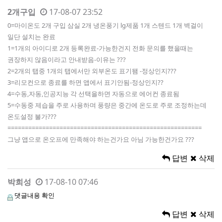
2개구입
17-08-07 23:52
0=마이온도 2개 구입 삼실 2개 냉온풍기 lg제품 1개 스텐드 1개 벽걸이
일단 설치는 완료
1=1개의 아이디로 2개 등록완료-가능한건지 전화 문의를 했을때는
권장하지 않음이라고 안내받음-이유는 ???
2=2개의 탭중 1개의 탭에서만 외부온도 표기됌 -정상인지???
3=리모컨으로 종료를 하면 앱에서 표기안됨-정상인지??
4=수동,자동,인공지능 각 선택을하면 자동으로 에어컨 종료됨
5=수동중 제습을 주로 사용하며 풍량은 중간에 온도로 주로 조정하는데
온도설정 불가???
========================================================
그냥 앱으로 온오프에 만족해야 하는건가요 아님 가능한건가요 ???
답변
삭제
박희성
17-08-10 07:46
댓글내용 확인
답변
삭제