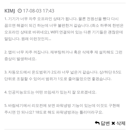
KIMJ
17-08-03 17:43
1. 기기가 너무 자주 오프라인 상태가 됩니다. 물론 전원선을 뺐다 다시
꼽으면 해결이 되긴 하는데 너무 불편한거 같습니다. (최소 하루에 한번은
오프라인 상태로 바뀌네요), WIFI 연결되어 있는 다른 기기들은 괜찮은데
말입니다. 원래 이런것인지...
2. 앱이 너무 자주 꺼집니다. 재부팅하거나 혹은 삭제후 재 설치해도 그런
증상이 발생하네요.
3. 자동모드에서 온도범위가 2도라 너무 넓은거 같습니다. 상/하단 0.5도
단뒤로 조절할 수 있어서 범위가 1도로 줄어들었으면 좋겠습니다.
4. 인공지능모드는 어떤 쓰임새가 있는지 잘 모르겠네요.
5. 바람세기에서 리모컨에 보면 파워냉방 기능이 있는데 이것도 구현해
주시면 안 되나요? 18도로 해도 파워냉방과는 틀리더라구요.
답변
삭제