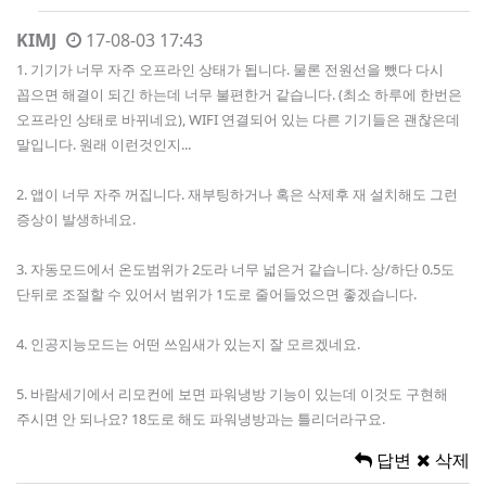
KIMJ
17-08-03 17:43
1. 기기가 너무 자주 오프라인 상태가 됩니다. 물론 전원선을 뺐다 다시
꼽으면 해결이 되긴 하는데 너무 불편한거 같습니다. (최소 하루에 한번은
오프라인 상태로 바뀌네요), WIFI 연결되어 있는 다른 기기들은 괜찮은데
말입니다. 원래 이런것인지...
2. 앱이 너무 자주 꺼집니다. 재부팅하거나 혹은 삭제후 재 설치해도 그런
증상이 발생하네요.
3. 자동모드에서 온도범위가 2도라 너무 넓은거 같습니다. 상/하단 0.5도
단뒤로 조절할 수 있어서 범위가 1도로 줄어들었으면 좋겠습니다.
4. 인공지능모드는 어떤 쓰임새가 있는지 잘 모르겠네요.
5. 바람세기에서 리모컨에 보면 파워냉방 기능이 있는데 이것도 구현해
주시면 안 되나요? 18도로 해도 파워냉방과는 틀리더라구요.
답변
삭제