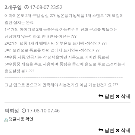
2개구입
17-08-07 23:52
0=마이온도 2개 구입 삼실 2개 냉온풍기 lg제품 1개 스텐드 1개 벽걸이
일단 설치는 완료
1=1개의 아이디로 2개 등록완료-가능한건지 전화 문의를 했을때는
권장하지 않음이라고 안내받음-이유는 ???
2=2개의 탭중 1개의 탭에서만 외부온도 표기됌 -정상인지???
3=리모컨으로 종료를 하면 앱에서 표기안됨-정상인지??
4=수동,자동,인공지능 각 선택을하면 자동으로 에어컨 종료됨
5=수동중 제습을 주로 사용하며 풍량은 중간에 온도로 주로 조정하는데
온도설정 불가???
========================================================
그냥 앱으로 온오프에 만족해야 하는건가요 아님 가능한건가요 ???
답변
삭제
박희성
17-08-10 07:46
댓글내용 확인
답변
삭제