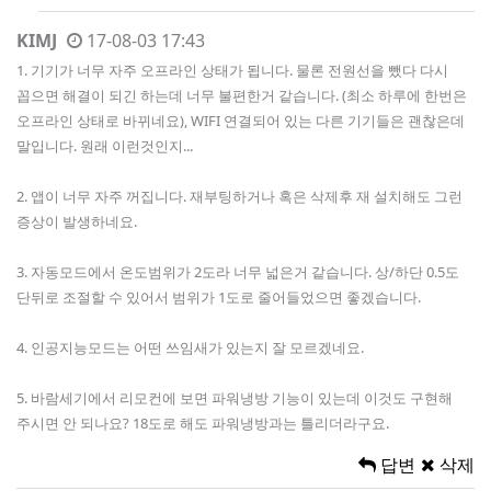
KIMJ
17-08-03 17:43
1. 기기가 너무 자주 오프라인 상태가 됩니다. 물론 전원선을 뺐다 다시
꼽으면 해결이 되긴 하는데 너무 불편한거 같습니다. (최소 하루에 한번은
오프라인 상태로 바뀌네요), WIFI 연결되어 있는 다른 기기들은 괜찮은데
말입니다. 원래 이런것인지...
2. 앱이 너무 자주 꺼집니다. 재부팅하거나 혹은 삭제후 재 설치해도 그런
증상이 발생하네요.
3. 자동모드에서 온도범위가 2도라 너무 넓은거 같습니다. 상/하단 0.5도
단뒤로 조절할 수 있어서 범위가 1도로 줄어들었으면 좋겠습니다.
4. 인공지능모드는 어떤 쓰임새가 있는지 잘 모르겠네요.
5. 바람세기에서 리모컨에 보면 파워냉방 기능이 있는데 이것도 구현해
주시면 안 되나요? 18도로 해도 파워냉방과는 틀리더라구요.
답변
삭제