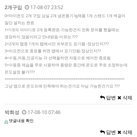
2개구입
17-08-07 23:52
0=마이온도 2개 구입 삼실 2개 냉온풍기 lg제품 1개 스텐드 1개 벽걸이
일단 설치는 완료
1=1개의 아이디로 2개 등록완료-가능한건지 전화 문의를 했을때는
권장하지 않음이라고 안내받음-이유는 ???
2=2개의 탭중 1개의 탭에서만 외부온도 표기됌 -정상인지???
3=리모컨으로 종료를 하면 앱에서 표기안됨-정상인지??
4=수동,자동,인공지능 각 선택을하면 자동으로 에어컨 종료됨
5=수동중 제습을 주로 사용하며 풍량은 중간에 온도로 주로 조정하는데
온도설정 불가???
========================================================
그냥 앱으로 온오프에 만족해야 하는건가요 아님 가능한건가요 ???
답변
삭제
박희성
17-08-10 07:46
댓글내용 확인
답변
삭제