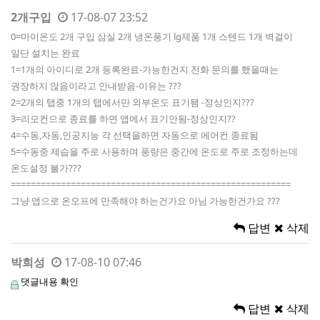
2개구입
17-08-07 23:52
0=마이온도 2개 구입 삼실 2개 냉온풍기 lg제품 1개 스텐드 1개 벽걸이
일단 설치는 완료
1=1개의 아이디로 2개 등록완료-가능한건지 전화 문의를 했을때는
권장하지 않음이라고 안내받음-이유는 ???
2=2개의 탭중 1개의 탭에서만 외부온도 표기됌 -정상인지???
3=리모컨으로 종료를 하면 앱에서 표기안됨-정상인지??
4=수동,자동,인공지능 각 선택을하면 자동으로 에어컨 종료됨
5=수동중 제습을 주로 사용하며 풍량은 중간에 온도로 주로 조정하는데
온도설정 불가???
========================================================
그냥 앱으로 온오프에 만족해야 하는건가요 아님 가능한건가요 ???
답변
삭제
박희성
17-08-10 07:46
댓글내용 확인
답변
삭제