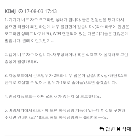
KIMJ
17-08-03 17:43
1. 기기가 너무 자주 오프라인 상태가 됩니다. 물론 전원선을 뺐다 다시
꼽으면 해결이 되긴 하는데 너무 불편한거 같습니다. (최소 하루에 한번은
오프라인 상태로 바뀌네요), WIFI 연결되어 있는 다른 기기들은 괜찮은데
말입니다. 원래 이런것인지...
2. 앱이 너무 자주 꺼집니다. 재부팅하거나 혹은 삭제후 재 설치해도 그런
증상이 발생하네요.
3. 자동모드에서 온도범위가 2도라 너무 넓은거 같습니다. 상/하단 0.5도
단뒤로 조절할 수 있어서 범위가 1도로 줄어들었으면 좋겠습니다.
4. 인공지능모드는 어떤 쓰임새가 있는지 잘 모르겠네요.
5. 바람세기에서 리모컨에 보면 파워냉방 기능이 있는데 이것도 구현해
주시면 안 되나요? 18도로 해도 파워냉방과는 틀리더라구요.
답변
삭제