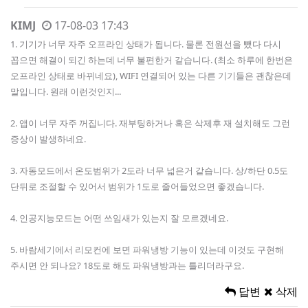
KIMJ
17-08-03 17:43
1. 기기가 너무 자주 오프라인 상태가 됩니다. 물론 전원선을 뺐다 다시
꼽으면 해결이 되긴 하는데 너무 불편한거 같습니다. (최소 하루에 한번은
오프라인 상태로 바뀌네요), WIFI 연결되어 있는 다른 기기들은 괜찮은데
말입니다. 원래 이런것인지...
2. 앱이 너무 자주 꺼집니다. 재부팅하거나 혹은 삭제후 재 설치해도 그런
증상이 발생하네요.
3. 자동모드에서 온도범위가 2도라 너무 넓은거 같습니다. 상/하단 0.5도
단뒤로 조절할 수 있어서 범위가 1도로 줄어들었으면 좋겠습니다.
4. 인공지능모드는 어떤 쓰임새가 있는지 잘 모르겠네요.
5. 바람세기에서 리모컨에 보면 파워냉방 기능이 있는데 이것도 구현해
주시면 안 되나요? 18도로 해도 파워냉방과는 틀리더라구요.
답변
삭제