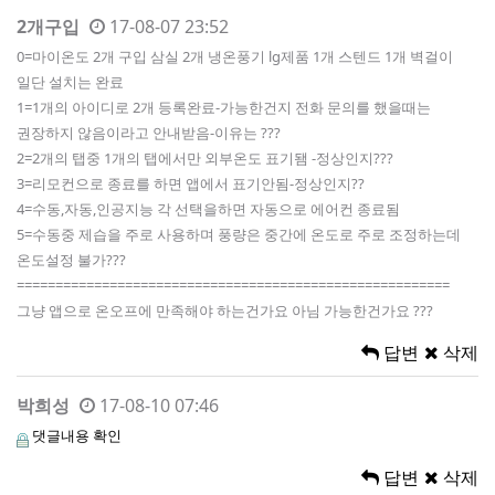
2개구입
17-08-07 23:52
0=마이온도 2개 구입 삼실 2개 냉온풍기 lg제품 1개 스텐드 1개 벽걸이
일단 설치는 완료
1=1개의 아이디로 2개 등록완료-가능한건지 전화 문의를 했을때는
권장하지 않음이라고 안내받음-이유는 ???
2=2개의 탭중 1개의 탭에서만 외부온도 표기됌 -정상인지???
3=리모컨으로 종료를 하면 앱에서 표기안됨-정상인지??
4=수동,자동,인공지능 각 선택을하면 자동으로 에어컨 종료됨
5=수동중 제습을 주로 사용하며 풍량은 중간에 온도로 주로 조정하는데
온도설정 불가???
========================================================
그냥 앱으로 온오프에 만족해야 하는건가요 아님 가능한건가요 ???
답변
삭제
박희성
17-08-10 07:46
댓글내용 확인
답변
삭제