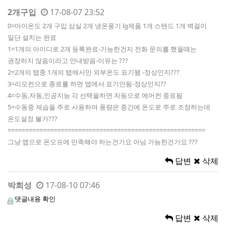
2개구입
17-08-07 23:52
0=마이온도 2개 구입 삼실 2개 냉온풍기 lg제품 1개 스텐드 1개 벽걸이
일단 설치는 완료
1=1개의 아이디로 2개 등록완료-가능한건지 전화 문의를 했을때는
권장하지 않음이라고 안내받음-이유는 ???
2=2개의 탭중 1개의 탭에서만 외부온도 표기됌 -정상인지???
3=리모컨으로 종료를 하면 앱에서 표기안됨-정상인지??
4=수동,자동,인공지능 각 선택을하면 자동으로 에어컨 종료됨
5=수동중 제습을 주로 사용하며 풍량은 중간에 온도로 주로 조정하는데
온도설정 불가???
========================================================
그냥 앱으로 온오프에 만족해야 하는건가요 아님 가능한건가요 ???
답변
삭제
박희성
17-08-10 07:46
댓글내용 확인
답변
삭제