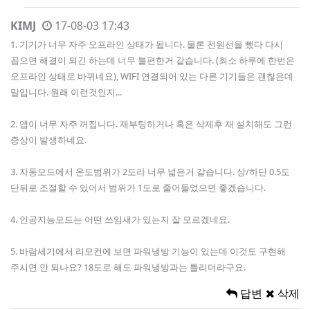
KIMJ
17-08-03 17:43
1. 기기가 너무 자주 오프라인 상태가 됩니다. 물론 전원선을 뺐다 다시
꼽으면 해결이 되긴 하는데 너무 불편한거 같습니다. (최소 하루에 한번은
오프라인 상태로 바뀌네요), WIFI 연결되어 있는 다른 기기들은 괜찮은데
말입니다. 원래 이런것인지...
2. 앱이 너무 자주 꺼집니다. 재부팅하거나 혹은 삭제후 재 설치해도 그런
증상이 발생하네요.
3. 자동모드에서 온도범위가 2도라 너무 넓은거 같습니다. 상/하단 0.5도
단뒤로 조절할 수 있어서 범위가 1도로 줄어들었으면 좋겠습니다.
4. 인공지능모드는 어떤 쓰임새가 있는지 잘 모르겠네요.
5. 바람세기에서 리모컨에 보면 파워냉방 기능이 있는데 이것도 구현해
주시면 안 되나요? 18도로 해도 파워냉방과는 틀리더라구요.
답변
삭제