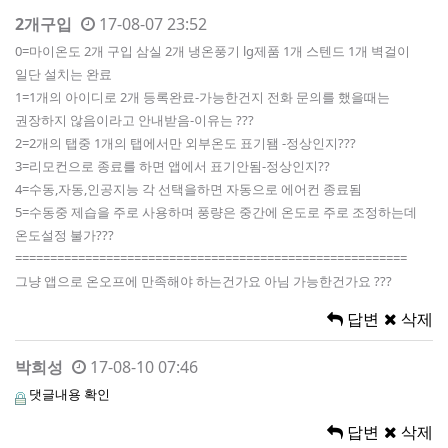
2개구입
17-08-07 23:52
0=마이온도 2개 구입 삼실 2개 냉온풍기 lg제품 1개 스텐드 1개 벽걸이
일단 설치는 완료
1=1개의 아이디로 2개 등록완료-가능한건지 전화 문의를 했을때는
권장하지 않음이라고 안내받음-이유는 ???
2=2개의 탭중 1개의 탭에서만 외부온도 표기됌 -정상인지???
3=리모컨으로 종료를 하면 앱에서 표기안됨-정상인지??
4=수동,자동,인공지능 각 선택을하면 자동으로 에어컨 종료됨
5=수동중 제습을 주로 사용하며 풍량은 중간에 온도로 주로 조정하는데
온도설정 불가???
========================================================
그냥 앱으로 온오프에 만족해야 하는건가요 아님 가능한건가요 ???
답변
삭제
박희성
17-08-10 07:46
댓글내용 확인
답변
삭제