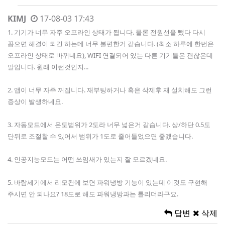
KIMJ
17-08-03 17:43
1. 기기가 너무 자주 오프라인 상태가 됩니다. 물론 전원선을 뺐다 다시
꼽으면 해결이 되긴 하는데 너무 불편한거 같습니다. (최소 하루에 한번은
오프라인 상태로 바뀌네요), WIFI 연결되어 있는 다른 기기들은 괜찮은데
말입니다. 원래 이런것인지...
2. 앱이 너무 자주 꺼집니다. 재부팅하거나 혹은 삭제후 재 설치해도 그런
증상이 발생하네요.
3. 자동모드에서 온도범위가 2도라 너무 넓은거 같습니다. 상/하단 0.5도
단뒤로 조절할 수 있어서 범위가 1도로 줄어들었으면 좋겠습니다.
4. 인공지능모드는 어떤 쓰임새가 있는지 잘 모르겠네요.
5. 바람세기에서 리모컨에 보면 파워냉방 기능이 있는데 이것도 구현해
주시면 안 되나요? 18도로 해도 파워냉방과는 틀리더라구요.
답변
삭제