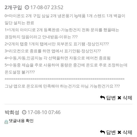
2개구입
17-08-07 23:52
0=마이온도 2개 구입 삼실 2개 냉온풍기 lg제품 1개 스텐드 1개 벽걸이
일단 설치는 완료
1=1개의 아이디로 2개 등록완료-가능한건지 전화 문의를 했을때는
권장하지 않음이라고 안내받음-이유는 ???
2=2개의 탭중 1개의 탭에서만 외부온도 표기됌 -정상인지???
3=리모컨으로 종료를 하면 앱에서 표기안됨-정상인지??
4=수동,자동,인공지능 각 선택을하면 자동으로 에어컨 종료됨
5=수동중 제습을 주로 사용하며 풍량은 중간에 온도로 주로 조정하는데
온도설정 불가???
========================================================
그냥 앱으로 온오프에 만족해야 하는건가요 아님 가능한건가요 ???
답변
삭제
박희성
17-08-10 07:46
댓글내용 확인
답변
삭제