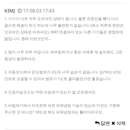
KIMJ
17-08-03 17:43
1. 기기가 너무 자주 오프라인 상태가 됩니다. 물론 전원선을 뺐다 다시
꼽으면 해결이 되긴 하는데 너무 불편한거 같습니다. (최소 하루에 한번은
오프라인 상태로 바뀌네요), WIFI 연결되어 있는 다른 기기들은 괜찮은데
말입니다. 원래 이런것인지...
2. 앱이 너무 자주 꺼집니다. 재부팅하거나 혹은 삭제후 재 설치해도 그런
증상이 발생하네요.
3. 자동모드에서 온도범위가 2도라 너무 넓은거 같습니다. 상/하단 0.5도
단뒤로 조절할 수 있어서 범위가 1도로 줄어들었으면 좋겠습니다.
4. 인공지능모드는 어떤 쓰임새가 있는지 잘 모르겠네요.
5. 바람세기에서 리모컨에 보면 파워냉방 기능이 있는데 이것도 구현해
주시면 안 되나요? 18도로 해도 파워냉방과는 틀리더라구요.
답변
삭제