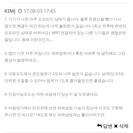
KIMJ
17-08-03 17:43
1. 기기가 너무 자주 오프라인 상태가 됩니다. 물론 전원선을 뺐다 다시
꼽으면 해결이 되긴 하는데 너무 불편한거 같습니다. (최소 하루에 한번은
오프라인 상태로 바뀌네요), WIFI 연결되어 있는 다른 기기들은 괜찮은데
말입니다. 원래 이런것인지...
2. 앱이 너무 자주 꺼집니다. 재부팅하거나 혹은 삭제후 재 설치해도 그런
증상이 발생하네요.
3. 자동모드에서 온도범위가 2도라 너무 넓은거 같습니다. 상/하단 0.5도
단뒤로 조절할 수 있어서 범위가 1도로 줄어들었으면 좋겠습니다.
4. 인공지능모드는 어떤 쓰임새가 있는지 잘 모르겠네요.
5. 바람세기에서 리모컨에 보면 파워냉방 기능이 있는데 이것도 구현해
주시면 안 되나요? 18도로 해도 파워냉방과는 틀리더라구요.
답변
삭제