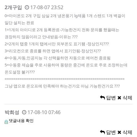
2개구입
17-08-07 23:52
0=마이온도 2개 구입 삼실 2개 냉온풍기 lg제품 1개 스텐드 1개 벽걸이
일단 설치는 완료
1=1개의 아이디로 2개 등록완료-가능한건지 전화 문의를 했을때는
권장하지 않음이라고 안내받음-이유는 ???
2=2개의 탭중 1개의 탭에서만 외부온도 표기됌 -정상인지???
3=리모컨으로 종료를 하면 앱에서 표기안됨-정상인지??
4=수동,자동,인공지능 각 선택을하면 자동으로 에어컨 종료됨
5=수동중 제습을 주로 사용하며 풍량은 중간에 온도로 주로 조정하는데
온도설정 불가???
========================================================
그냥 앱으로 온오프에 만족해야 하는건가요 아님 가능한건가요 ???
답변
삭제
박희성
17-08-10 07:46
댓글내용 확인
답변
삭제