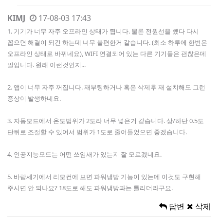
KIMJ
17-08-03 17:43
1. 기기가 너무 자주 오프라인 상태가 됩니다. 물론 전원선을 뺐다 다시
꼽으면 해결이 되긴 하는데 너무 불편한거 같습니다. (최소 하루에 한번은
오프라인 상태로 바뀌네요), WIFI 연결되어 있는 다른 기기들은 괜찮은데
말입니다. 원래 이런것인지...
2. 앱이 너무 자주 꺼집니다. 재부팅하거나 혹은 삭제후 재 설치해도 그런
증상이 발생하네요.
3. 자동모드에서 온도범위가 2도라 너무 넓은거 같습니다. 상/하단 0.5도
단뒤로 조절할 수 있어서 범위가 1도로 줄어들었으면 좋겠습니다.
4. 인공지능모드는 어떤 쓰임새가 있는지 잘 모르겠네요.
5. 바람세기에서 리모컨에 보면 파워냉방 기능이 있는데 이것도 구현해
주시면 안 되나요? 18도로 해도 파워냉방과는 틀리더라구요.
답변
삭제