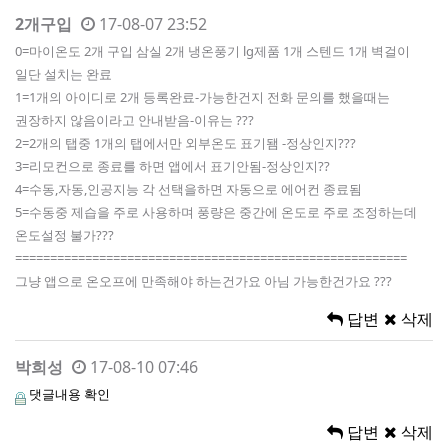
2개구입
17-08-07 23:52
0=마이온도 2개 구입 삼실 2개 냉온풍기 lg제품 1개 스텐드 1개 벽걸이
일단 설치는 완료
1=1개의 아이디로 2개 등록완료-가능한건지 전화 문의를 했을때는
권장하지 않음이라고 안내받음-이유는 ???
2=2개의 탭중 1개의 탭에서만 외부온도 표기됌 -정상인지???
3=리모컨으로 종료를 하면 앱에서 표기안됨-정상인지??
4=수동,자동,인공지능 각 선택을하면 자동으로 에어컨 종료됨
5=수동중 제습을 주로 사용하며 풍량은 중간에 온도로 주로 조정하는데
온도설정 불가???
========================================================
그냥 앱으로 온오프에 만족해야 하는건가요 아님 가능한건가요 ???
답변
삭제
박희성
17-08-10 07:46
댓글내용 확인
답변
삭제